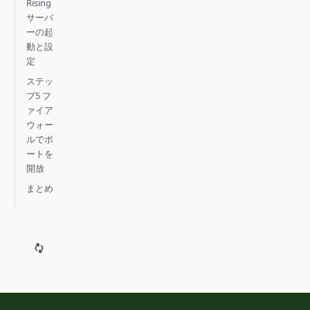
Rising
サーバ
ーの起
動と設
定
ステッ
プ5 フ
ァイア
ウォー
ルでポ
ートを
開放
まとめ