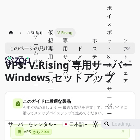
ボ
イ
ス
仮
ボ
ã‚²ãƒ¼ãƒ
V-Rising
ゲ
想
専
ホ
ッ
ソ
ー
このページの見出し
専
用
ド
ス
ト
フ
ム
一
用
サ
メ
テ
&
ト
サ
VPS: V-Rising 専用サーバー
般
サ
ー
イ
ィ
ボ
ウ
ー
ー
バ
ン
ン
イ
ェ
Windows セットアップ
バ
バ
ー
グ
ス
ア
ー
ー
サ
ー
このガイドに最適な製品
バ
今すぐ始めましょう — 最適な製品を注文して、このガイドに
ー
沿ってステップバイステップで進めてください。
サーバーをレンタル
日本語
VPS
から 7.90€