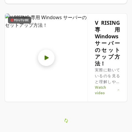
YOUTUBE
V RISING
専用
Windows
サーバー
のセット
アップ方
法！
実際に動いて
いるのを見る
と理解しやす
い？そんなあ
Watch
video
なたにピッタ
リ！動画でわ
かりやすく解
説。急いでい
る時も、じっ
くり情報を楽
しみたい時も