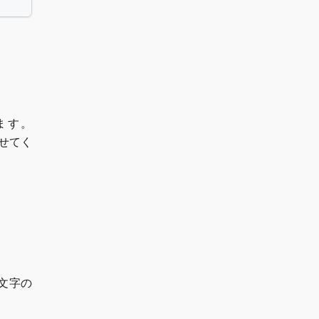
ます。
せてく
5文字の