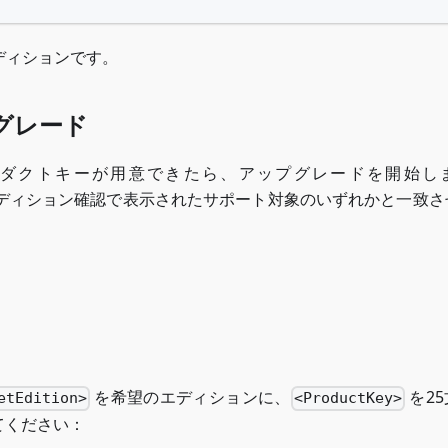
ディションです。
グレード
ダクトキーが用意できたら、アップグレードを開始し
トエディション確認で表示されたサポート対象のいずれかと一致さ
を希望のエディションに、
を2
etEdition>
<ProductKey>
えてください：