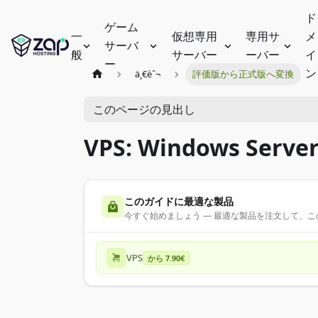
ド
ゲーム
一
仮想専用
専用サ
メ
サーバ
般
サーバー
ーバー
イ
ー
ン
ä¸€èˆ¬
評価版から正式版へ変換
このページの見出し
VPS: Windows S
このガイドに最適な製品
今すぐ始めましょう — 最適な製品を注文して、
VPS
から 7.90€