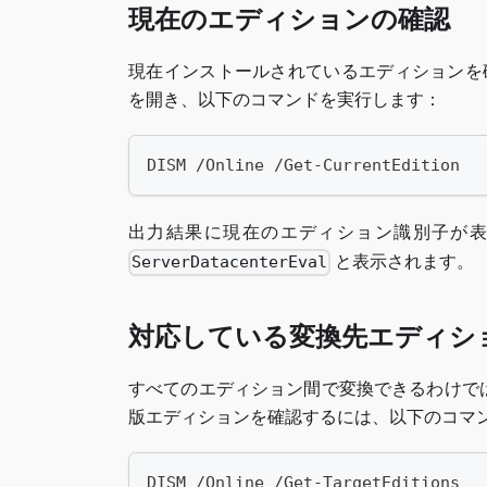
現在のエディションの確認
現在インストールされているエディションを確認
を開き、以下のコマンドを実行します：
DISM /Online /Get-CurrentEdition
出力結果に現在のエディション識別子が
と表示されます。
ServerDatacenterEval
対応している変換先エディシ
すべてのエディション間で変換できるわけで
版エディションを確認するには、以下のコマ
DISM /Online /Get-TargetEditions