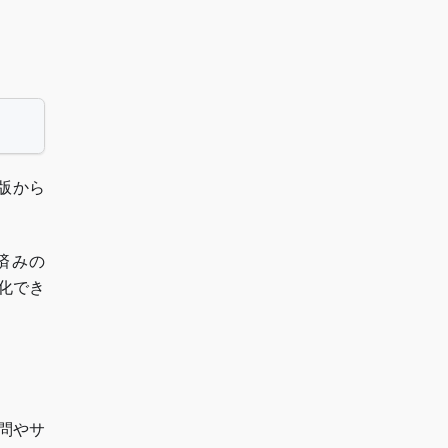
：
版から
済みの
有効化でき
質問やサ