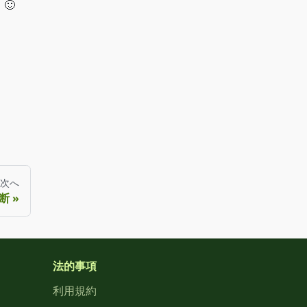
🙂
次へ
切断
法的事項
利用規約