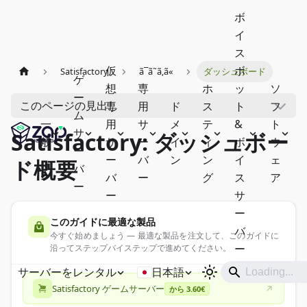
ボ
イ
ス
仮
ボ
Satisfactory
ã¯ã˜ã‚ã«
ダッシュボード
ゲ
想
専
ホ
ッ
ソ
ー
このページの見出し
専
用
ド
ス
ト
フ
ム
一
用
サ
メ
テ
&
ト
サ
Satisfactory: ダッシュボー
般
サ
ー
イ
ィ
ボ
ウ
ー
ー
バ
ン
ン
イ
ェ
ド概要
バ
バ
ー
グ
ス
ア
ー
ー
サ
ー
このガイドに最適な製品
バ
今すぐ始めましょう — 最適な製品を注文して、このガイドに
ー
沿ってステップバイステップで進めてください。
サーバーをレンタル
日本語
Satisfactory ゲームサーバー
から 3.60€