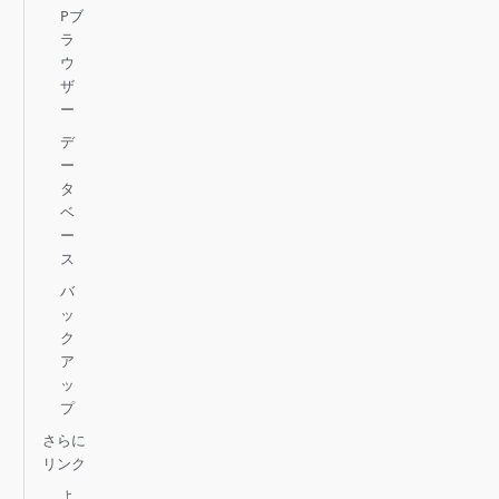
Pブ
ラ
ウ
ザ
ー
デ
ー
タ
ベ
ー
ス
バ
ッ
ク
ア
ッ
プ
さらに
リンク
よ