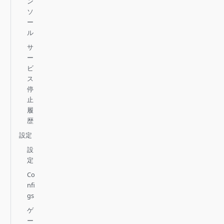
ン
ソ
ー
ル
サ
ー
ビ
ス
停
止
履
歴
設定
設
定
Co
nfi
gs
ゲ
ー