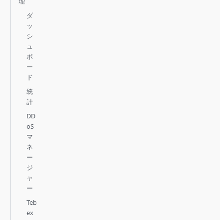
理
ダ
ッ
シ
ュ
ボ
ー
ド
統
計
DD
oS
マ
ネ
ー
ジ
ャ
ー
Teb
ex