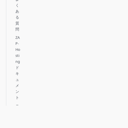
く
あ
る
質
問
ZA
P-
Ho
sti
ng
ド
キ
ュ
メ
ン
ト
ニ
ュ
ー
ス