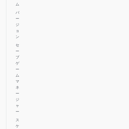
ム
バ
ー
ジ
ョ
ン
セ
ー
ブ
ゲ
ー
ム
マ
ネ
ー
ジ
ャ
ー
ス
ケ