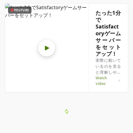
YOUTUBE
たった1分
で
Satisfact
oryゲーム
サーバー
をセット
アップ！
実際に動いて
いるのを見る
と理解しやす
い？そんなあ
Watch
video
なたにピッタ
リ！この動画
で全てを分か
りやすく解
説。急いでい
る時も、じっ
くり情報を吸
収したい時も
どうぞ！