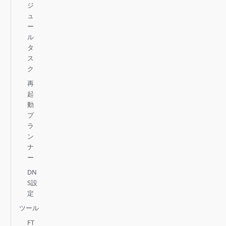
ジ
ュ
ー
ル
タ
ス
ク
再
起
動
プ
ラ
ン
ナ
ー
DN
S設
定
ツール
FT