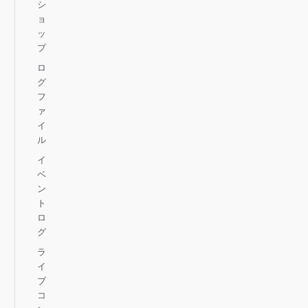
シ
ョ
ッ
プ
ロ
グ
フ
ァ
イ
ル
イ
ベ
ン
ト
ロ
グ
ラ
イ
ブ
コ