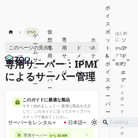
ボ
イ
ス
仮
ボ
IPMI
はじめ
ゲ
想
専
ホ
ッ
ソ
に
ー
このページの見出し
専
用
ド
ス
ト
フ
IPMIア
ム
クセス
一
用
サ
メ
テ
&
ト
サ
専用サーバー：IPMI
般
サ
ー
イ
ィ
ボ
ウ
概要
ー
ー
バ
ン
ン
イ
ェ
によるサーバー管理
ダ
バ
バ
ー
グ
ス
ッ
ア
ー
シ
ー
サ
ュ
ー
ボ
このガイドに最適な製品
バ
ー
今すぐ始めましょう — 最適な製品を注文
ー
して、このガイドに沿ってステップバイ
ド
ステップで進めてください。
シ
サーバーをレンタル
日本語
ス
テ
専用サーバー
から 58.90€