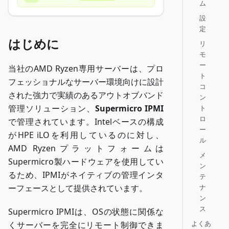
ム
設
定
はじめに
リ
モ
ー
当社のAMD Ryzen専用サーバーは、プロ
ト
フェッショナルなサーバー環境向けに設計
コ
された強力で実績のあるアウトオブバンド
ン
管理ソリューション、
Supermicro IPMI
ト
ロ
で管理されています。Intelベースの構成
ー
がHPE iLOを利用しているのに対し、
ル
AMD Ryzenプラットフォームは
メ
Supermicro製ハードウェアを使用してい
ン
るため、IPMIがネイティブの管理インタ
テ
ーフェースとして提供されています。
ナ
ン
ス
Supermicro IPMIは、OSの状態に関係な
よくあ
くサーバーを完全にリモート制御できま