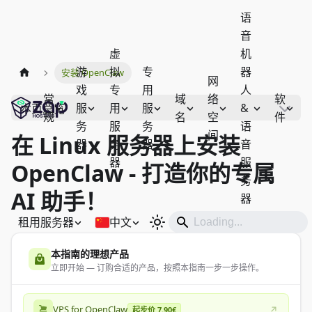
语
音
虚
机
游
拟
专
器
安装 OpenClaw
网
戏
专
用
人
常
域
络
软
服
用
服
&
本页总览
规
名
空
件
务
服
务
语
间
在 Linux 服务器上安装
器
务
器
音
器
服
OpenClaw - 打造你的专属
务
AI 助手！
器
租用服务器
中文
本指南的理想产品
立即开始 — 订购合适的产品，按照本指南一步一步操作。
VPS for OpenClaw
起步价 7.90€