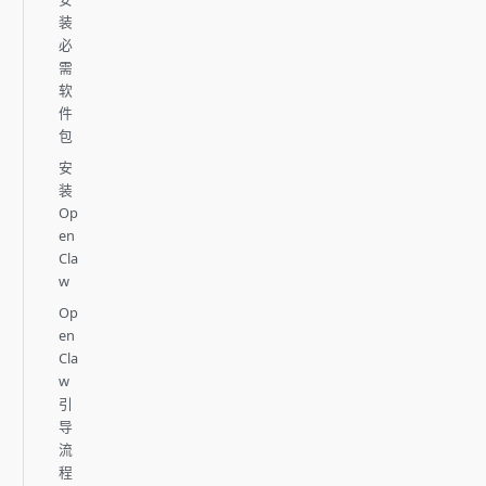
装
必
需
软
件
包
安
装
Op
en
Cla
w
Op
en
Cla
w
引
导
流
程