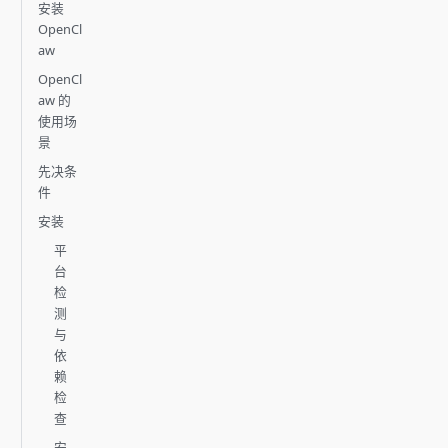
安装
OpenCl
aw
OpenCl
aw 的
使用场
景
先决条
件
安装
平
台
检
测
与
依
赖
检
查
安