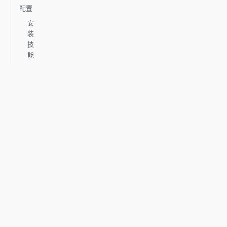
配置
安
装
技
能
启
用
钩
子
配
置
渠
道
安全注
意事项
总结与
更多资
源