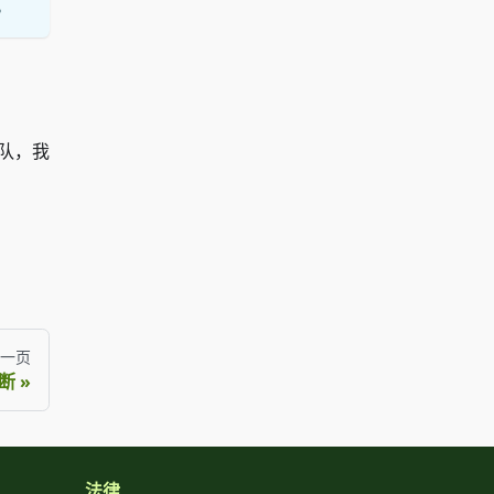
。
队，我
一页
断
法律