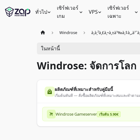
เซิร์ฟเวอร์
เซิร์ฟเวอร์
ทั่วไป
VPS
เกม
เฉพาะ
Windrose
à¸à¸²à¸£à¸•à¸±à¹‰à¸‡à¸„à¹ˆà¸
ในหน้านี้
Windrose: จัดการโลก
ผลิตภัณฑ์ที่เหมาะสำหรับคู่มือนี้
เริ่มต้นทันที — สั่งซื้อผลิตภัณฑ์ที่เหมาะสมและทำตามคู
Windrose Gameserver
เริ่มต้น 5.90€