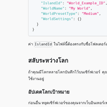
"IslandId"
:
"World_Example_ID"
"WorldName"
:
"My World"
,
"WorldPresetType"
:
"Medium"
,
"WorldSettings"
:
{
}
}
}
ค่า
ในไฟล์นี้ต้องตรงกับชื่อโฟลเดอร
IslandId
สลับระหว่างโลก
ถ้าคุณมีโลกหลายโลกบันทึกไว้บนเซิร์ฟเวอร์ คุ
ใช้งานอยู่
อัปเดตโลกเป้าหมาย
ก่อนอื่น หยุดเซิร์ฟเวอร์ของคุณจากเว็บอินเทอร