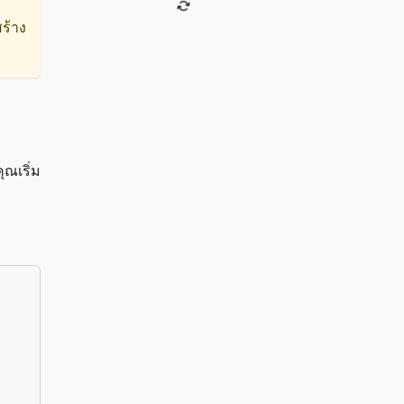
ร้าง
ณเริ่ม