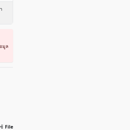
่า
มูล
ใช้
File