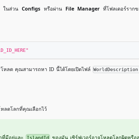
ในส่วน
Configs
หรือผ่าน
File Manager
ที่โฟลเดอร์รากข
LD_ID_HERE"
โหลด คุณสามารถหา ID นี้ได้โดยเปิดไฟล์
WorldDescription
ะโหลดโลกที่คุณเลือกไว้
ี่มีอยู่และ
ของมัน เซิร์ฟเวอร์อาจโหลดโลกผิดหรือส
IslandId