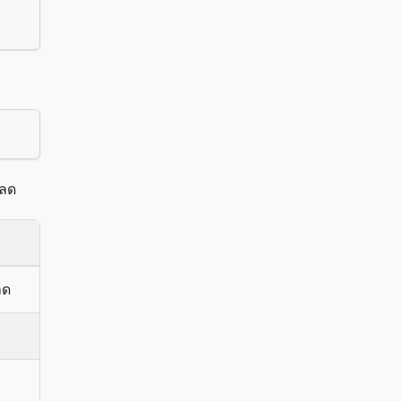
หลด
ลด