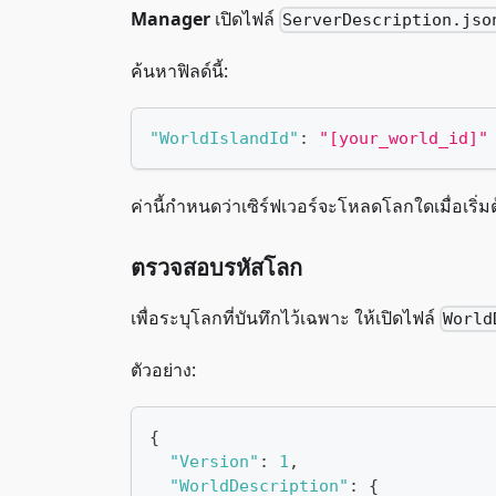
Manager
เปิดไฟล์
ServerDescription.jso
ค้นหาฟิลด์นี้:
"WorldIslandId"
:
"[your_world_id]"
ค่านี้กำหนดว่าเซิร์ฟเวอร์จะโหลดโลกใดเมื่อเริ่ม
ตรวจสอบรหัสโลก
เพื่อระบุโลกที่บันทึกไว้เฉพาะ ให้เปิดไฟล์
World
ตัวอย่าง:
{
"Version"
:
1
,
"WorldDescription"
:
{