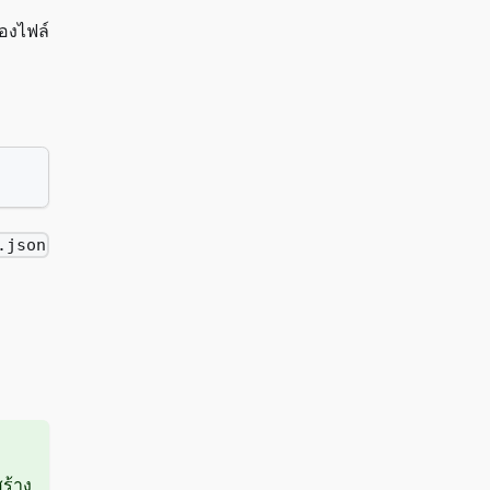
องไฟล์
.json
ร้าง