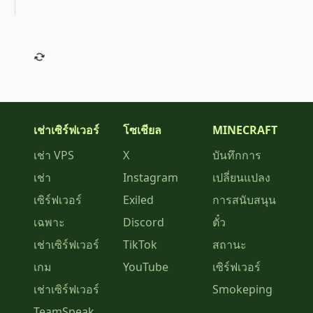
เช่าเซิร์ฟเวอร์
โซเชียล
MINECRAFT
เช่า VPS
X
บันทึกการ
เช่า
Instagram
เปลี่ยนแปลง
เซิร์ฟเวอร์
Exiled
การสนับสนุน
เฉพาะ
Discord
ตั๋ว
เช่าเซิร์ฟเวอร์
TikTok
สถานะ
เกม
YouTube
เซิร์ฟเวอร์
เช่าเซิร์ฟเวอร์
Smokeping
TeamSpeak