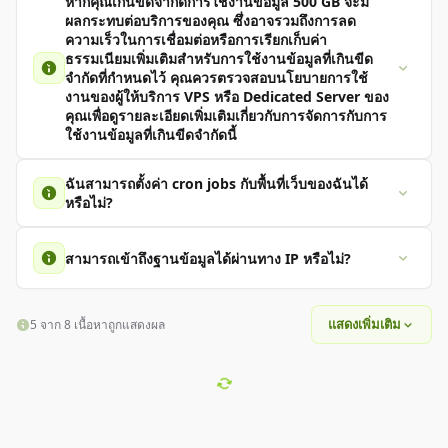
หากคุณเกินขีดจำกัดการใช้งานข้อมูล 500 GB จะมี
ชื่อโดเมนและรวมโดเมนใน Plesk คู่มือ: https://zap-
ผลกระทบต่อบริการของคุณ ซึ่งอาจรวมถึงการลด
hosting.com/guides/en/docs/webspace-adddomain
ความเร็วในการเชื่อมต่อหรือการเรียกเก็บค่า
ธรรมเนียมเพิ่มเติมสำหรับการใช้งานข้อมูลที่เกินขีด
จำกัดที่กำหนดไว้ คุณควรตรวจสอบนโยบายการใช้
งานของผู้ให้บริการ VPS หรือ Dedicated Server ของ
คุณเพื่อดูรายละเอียดเพิ่มเติมเกี่ยวกับการจัดการกับการ
ใช้งานข้อมูลที่เกินขีดจำกัดนี้
หากเกินขีดจำกัด พื้นที่เว็บจะถูกบล็อก กรุณาติดต่อฝ่าย
ฉันสามารถตั้งค่า cron jobs กับพื้นที่เว็บของฉันได้
สนับสนุนเพื่อเปิดใช้งานอีกครั้ง
หรือไม่?
ใช่, cron jobs มีให้บริการกับแพ็คเกจพื้นที่เว็บทั้งหมด
สามารถเข้าถึงฐานข้อมูลได้ผ่านทาง IP หรือไม่?
ใช่, ฐานข้อมูลสามารถเข้าถึงได้โดยทั่วไปผ่าน IP หากไม่
สามารถใช้งานได้, ทีมสนับสนุนสามารถช่วยได้.
แสดงเพิ่มเติม
5 จาก 8 เนื้อหาถูกแสดงผล