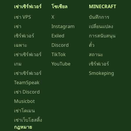
เช่าเซิร์ฟเวอร์
โซเชียล
MINECRAFT
เช่า VPS
X
บันทึกการ
เช่า
Instagram
เปลี่ยนแปลง
เซิร์ฟเวอร์
Exiled
การสนับสนุน
เฉพาะ
Discord
ตั๋ว
เช่าเซิร์ฟเวอร์
TikTok
สถานะ
เกม
YouTube
เซิร์ฟเวอร์
เช่าเซิร์ฟเวอร์
Smokeping
TeamSpeak
เช่า Discord
Musicbot
เช่าโดเมน
เช่าเว็บโฮสติ้ง
กฎหมาย