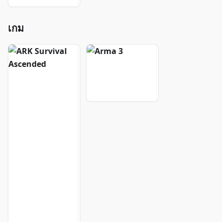
เกม
A
A
R
r
K
m
S
a
u
3
r
v
i
v
a
l
A
s
c
e
n
d
e
d