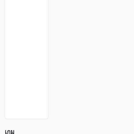
l
a
r
e
T
u
n
n
e
l
สำ
ห
รั
บ
t
x
A
d
m
i
n
เกม