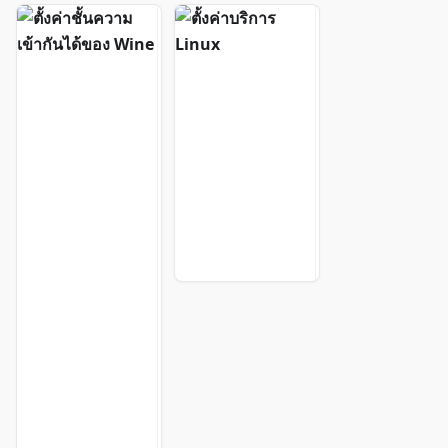
ตั้
ตั้
ง
ง
ค่
ค่
า
า
ชั้
บ
น
ริ
ค
ก
ว
า
า
ร
ม
L
เ
i
ข้
n
า
u
กั
x
น
ไ
ด้
ข
อ
ง
W
i
n
e