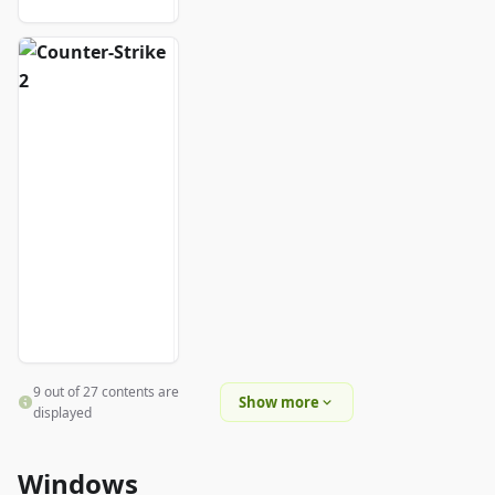
C
o
u
n
t
e
r
-
S
t
r
i
k
e
2
9 out of 27 contents are
Show more
displayed
Windows