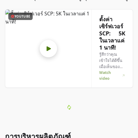
YOUTUBE
ตั้งค่า
เซิร์ฟเวอร์
SCP: 5K
ในเวลาแค่
1 นาที!
รู้สึกว่าคุณ
เข้าใจได้ดีขึ้น
เมื่อเห็นของ
จริง? เราจัดให้!
Watch
video
ดำดิ่งสู่คลิป
วิดีโอของเราที่
อธิบายทุกอย่าง
ให้คุณ ไม่ว่า
คุณจะรีบหรือ
ชอบเรียนรู้แบบ
สนุก ๆ ก็ตาม!
การบริหารผลิตภัณฑ์