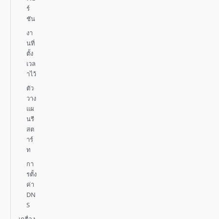
ร์
ชัน
งา
นที่
ตั้ง
เวล
าไว้
ตัว
วาง
แผ
นรี
สต
าร์
ท
กา
รตั้ง
ค่า
DN
S