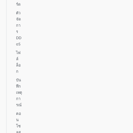
ร์ด
ตัว
จัด
กา
ร
DD
oS
ไฟ
ล์
ล็อ
ก
บัน
ทึก
เหตุ
กา
รณ์
คอ
น
โซ
ลส