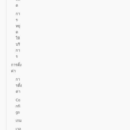
ด
กา
ร
หยุ
ด
ให้
บริ
กา
ร
การตั้ง
ค่า
กา
รตั้ง
ค่า
Co
nfi
gs
เกม
เวอ