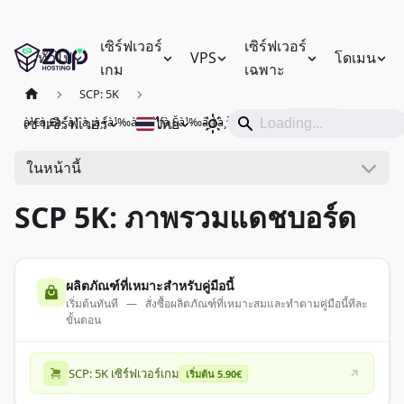
เซิร์ฟเวอร์
เซิร์ฟเวอร์
ทั่วไป
VPS
โดเมน
เกม
เฉพาะ
SCP: 5K
เช่าเซิร์ฟเวอร์
ไทย
à¹€à¸£à¸´à¹ˆà¸¡à¸•à¹‰à¸™à¹ƒà¸Šà¹‰à¸‡à¸²à¸™
แดชบอร์ด
ในหน้านี้
SCP 5K: ภาพรวมแดชบอร์ด
ผลิตภัณฑ์ที่เหมาะสำหรับคู่มือนี้
เริ่มต้นทันที — สั่งซื้อผลิตภัณฑ์ที่เหมาะสมและทำตามคู่มือนี้ทีละ
ขั้นตอน
SCP: 5K เซิร์ฟเวอร์เกม
เริ่มต้น 5.90€