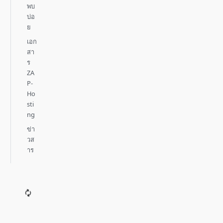
พบ
บ่อ
ย
เอก
สา
ร
ZA
P-
Ho
sti
ng
ข่า
วส
าร