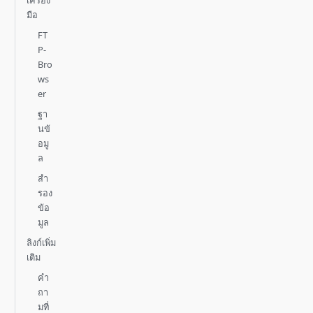
เครื่อง
มือ
FT
P-
Bro
ws
er
ฐา
นข้
อมู
ล
สำ
รอง
ข้อ
มูล
ลิงก์เพิ่ม
เติม
คำ
ถา
มที่