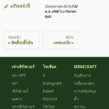
แก้ไขหน้านี้
อัปเดตล่าสุด
เมื่อวันที่
22
ต.ค. 2568
โดย
Florian
Galz
ก่อนหน้า
ถัดไป
ติดตั้งปลั๊กอิน
แดชบอร์ด
เช่าเซิร์ฟเวอร์
โซเชียล
MINECRAFT
เช่า VPS
X
บันทึกการ
เช่า
Instagram
เปลี่ยนแปลง
เซิร์ฟเวอร์
Exiled
การสนับสนุน
เฉพาะ
Discord
ตั๋ว
เช่าเซิร์ฟเวอร์
TikTok
สถานะ