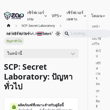
เซิร์ฟเวอร์
เซิร์ฟเวอร์
ทั่วไป
VPS
โดเมน
เกม
เฉพาะ
SCP: Secret Laboratory
บทนำ
เช่าเซิร์ฟเวอร์
ไทย
à¸à¸²à¸£à¹à¸à¹‰à¹„à¸‚à¸›à¸±à¸à¸«à¸²
ปัญหา
และวิธี
ปัญหาทั่วไป
แก้ไข
ทั่วไ
ในหน้านี้
ป
เซิร์
SCP: Secret
ฟ
เวอ
Laboratory: ปัญหา
ร์
ทั่วไป
ล่ม
ปร
ะ
สิท
ผลิตภัณฑ์ที่เหมาะสำหรับคู่มือนี้
ธิ
เริ่มต้นทันที — สั่งซื้อผลิตภัณฑ์ที่เหมาะสม