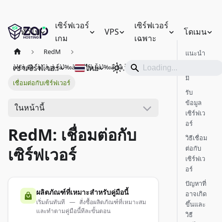
เซิร์ฟเวอร์
เซิร์ฟเวอร์
ทั่วไป
VPS
โดเมน
เกม
เฉพาะ
RedM
แนะนำ
เช่าเซิร์ฟเวอร์
ไทย
à¹€à¸£à¸´à¹ˆà¸¡à¸•à¹‰à¸™à¹ƒà¸Šà¹‰à¸‡à¸²à¸™
สิ่งที่ต้อง
มี
เชื่อมต่อกับเซิร์ฟเวอร์
รับ
ข้อมูล
ในหน้านี้
เซิร์ฟเว
อร์
RedM: เชื่อมต่อกับ
วิธีเชื่อม
ต่อกับ
เซิร์ฟเวอร์
เซิร์ฟเว
อร์
ปัญหาที่
ผลิตภัณฑ์ที่เหมาะสำหรับคู่มือนี้
อาจเกิด
เริ่มต้นทันที — สั่งซื้อผลิตภัณฑ์ที่เหมาะสม
ขึ้นและ
และทำตามคู่มือนี้ทีละขั้นตอน
วิธี