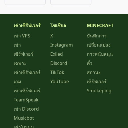
เช่าเซิร์ฟเวอร์
โซเชียล
MINECRAFT
เช่า VPS
X
บันทึกการ
เช่า
Instagram
เปลี่ยนแปลง
เซิร์ฟเวอร์
Exiled
การสนับสนุน
เฉพาะ
Discord
ตั๋ว
เช่าเซิร์ฟเวอร์
TikTok
สถานะ
เกม
YouTube
เซิร์ฟเวอร์
เช่าเซิร์ฟเวอร์
Smokeping
TeamSpeak
เช่า Discord
Musicbot
เช่าโดเมน