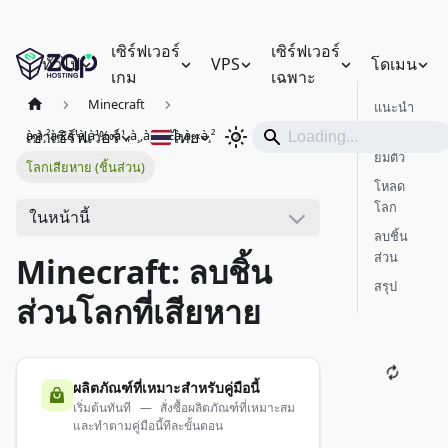
เซิร์ฟเวอร์
เซิร์ฟเวอร์
ทั่วไป
VPS
โดเมน
เกม
เฉพาะ
Minecraft
แนะนำ
เช่าเซิร์ฟเวอร์
ไทย
à¸à¸²à¸£à¹à¸à¹‰à¹„à¸‚à¸›à¸±à¸à¸«à¸²
การเตรี
ยมตัว
โลกเสียหาย (ชิ้นส่วน)
โหลด
โลก
ในหน้านี้
ลบชิ้น
ส่วน
Minecraft: ลบชิ้น
สรุป
ส่วนโลกที่เสียหาย
ผลิตภัณฑ์ที่เหมาะสำหรับคู่มือนี้
เริ่มต้นทันที — สั่งซื้อผลิตภัณฑ์ที่เหมาะสม
และทำตามคู่มือนี้ทีละขั้นตอน