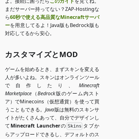
よ。接続に困ったら
このガイド
を見てね。
まだサーバー持ってない？ZAP-Hostingな
ら
60秒で使える高品質なMinecraftサーバ
ー
を用意してるよ！Java版もBedrock版も
対応してるから安心。
カスタマイズとMOD
ゲームを始めるとき、まずスキンを変える
人が多いよね。スキンはオンラインツール
で自作したり、
Minecraft
Marketplace
（
Bedrock
版のゲーム内スト
ア）でMinecoins（仮想通貨）を使って買
うこともできる。
Java
版は無料のスキンサ
イトがたくさんあって、自分でデザインし
て
Minecraft Launcher
の
タブか
Skins
らアップロードできるし、デフォルトのス