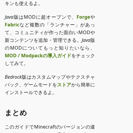
キンも使えるよ。
Java
版はMODに超オープンで、
Forge
や
Fabric
など複数の「ランチャー」があっ
て、コミュニティが作った面白いMODや
新コンテンツを追加・管理できる。
Java
版
のMODについてもっと知りたいなら、
MOD / Modpackの導入ガイド
をチェック
してみて。
Bedrock
版はカスタムマップやテクスチャ
パック、ゲームモードを
ストア
から簡単に
インストールできるよ。
まとめ
このガイドでMinecraftのバージョンの違