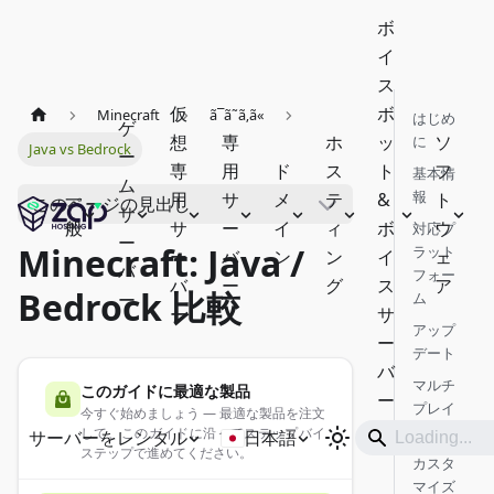
ボ
イ
ス
仮
ボ
Minecraft
ã¯ã˜ã‚ã«
はじめ
ゲ
想
専
ホ
ッ
ソ
に
Java vs Bedrock
ー
専
用
ド
ス
ト
フ
基本情
ム
報
一
用
サ
メ
テ
&
ト
このページの見出し
サ
般
サ
ー
イ
ィ
ボ
ウ
対応プ
ー
Minecraft: Java /
ラット
ー
バ
ン
ン
イ
ェ
バ
フォー
バ
ー
グ
ス
ア
Bedrock 比較
ー
ム
ー
サ
アップ
ー
デート
バ
マルチ
このガイドに最適な製品
ー
プレイ
今すぐ始めましょう — 最適な製品を注文
ヤー
して、このガイドに沿ってステップバイ
サーバーをレンタル
日本語
ステップで進めてください。
カスタ
マイズ