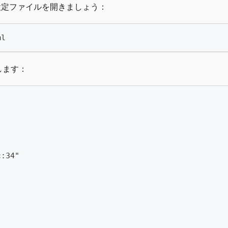
。設定ファイルを開きましょう：
ml
します：
c:34"