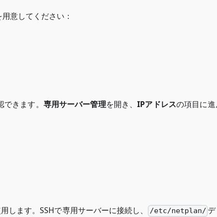
を用意してください：
認できます。
専用サーバー管理
を開き、
IPアドレス
の項目に進
使用します。SSHで専用サーバーに接続し、
デ
/etc/netplan/