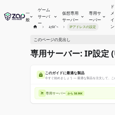
ド
ゲーム
一
仮想専用
専用サ
メ
サーバ
般
サーバー
ーバー
イ
ー
ン
ä¸€èˆ¬
IPアドレスの設定
このページの見出し
専用サーバー: IP設定 (U
このガイドに最適な製品
今すぐ始めましょう — 最適な製品を注文して、
専用サーバー
から 58.90€