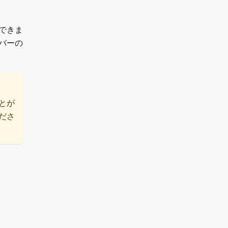
ルできま
バーの
とが
ださ