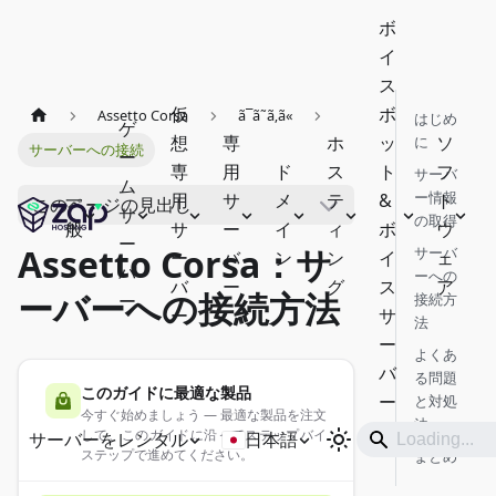
ボ
イ
ス
仮
ボ
Assetto Corsa
ã¯ã˜ã‚ã«
はじめ
ゲ
想
専
ホ
ッ
ソ
に
サーバーへの接続
ー
専
用
ド
ス
ト
フ
サーバ
ム
ー情報
一
用
サ
メ
テ
&
ト
このページの見出し
サ
の取得
般
サ
ー
イ
ィ
ボ
ウ
ー
Assetto Corsa：サ
サーバ
ー
バ
ン
ン
イ
ェ
バ
ーへの
バ
ー
グ
ス
ア
ーバーへの接続方法
ー
接続方
ー
サ
法
ー
よくあ
バ
る問題
このガイドに最適な製品
ー
と対処
今すぐ始めましょう — 最適な製品を注文
法
して、このガイドに沿ってステップバイ
サーバーをレンタル
日本語
ステップで進めてください。
まとめ