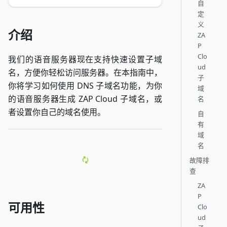
自
定
义
介绍
ZA
P
Clo
我们的语音服务器现在支持快速设置子域
ud
名，方便你轻松访问服务器。在本指南中，
子
你将学习如何使用 DNS 子域名功能，为你
域
的语音服务器生成 ZAP Cloud 子域名，或
名
者设置你自己的域名使用。
自
有
域
名
故障排
查
ZA
P
可用性
Clo
ud