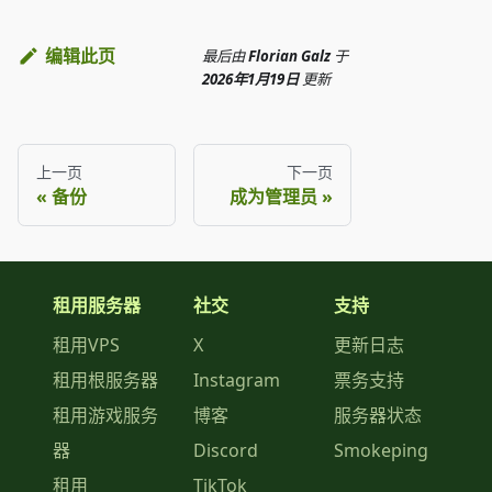
编辑此页
最后
由
Florian Galz
于
2026年1月19日
更新
上一页
下一页
备份
成为管理员
租用服务器
社交
支持
租用VPS
X
更新日志
租用根服务器
Instagram
票务支持
租用游戏服务
博客
服务器状态
器
Discord
Smokeping
租用
TikTok