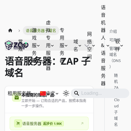
语
音
虚
机
游
拟
专
器
语音服务器子域名
介绍
网
戏
专
用
人
可用性
常
域
络
软
服
用
服
&
本页总览
管理子
规
名
空
件
务
服
务
语
域名
间
语音服务器：ZAP 子
器
务
器
音
（DNS
）
器
服
域名
务
随
机
器
ZA
租用服务器
中文
P
本指南的理想产品
Clo
立即开始 — 订购合适的产品，按照本指南
ud
一步一步操作。
子
域
语音服务器
起步价 1.90€
名