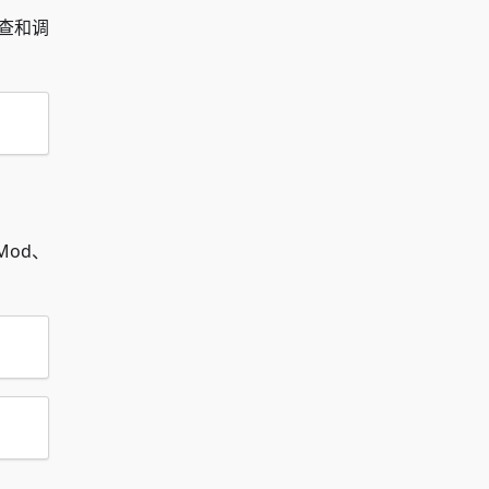
查和调
od、