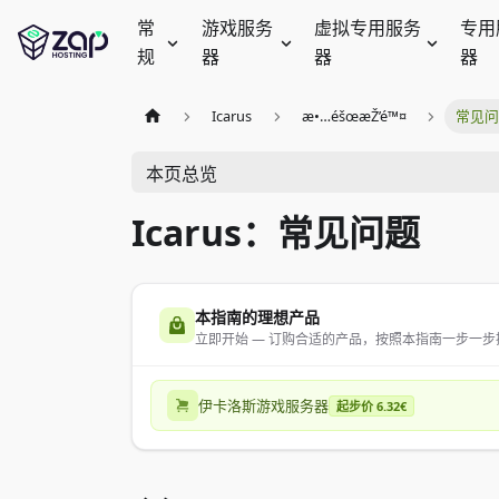
常
游戏服务
虚拟专用服务
专用
规
器
器
器
Icarus
æ•…éšœæŽ’é™¤
常见
本页总览
Icarus：常见问题
本指南的理想产品
立即开始 — 订购合适的产品，按照本指南一步一步
伊卡洛斯游戏服务器
起步价 6.32€