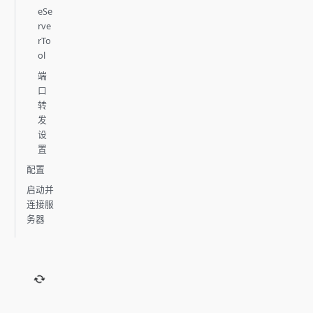
eSe
rve
rTo
ol
端
口
转
发
设
置
配置
启动并
连接服
务器