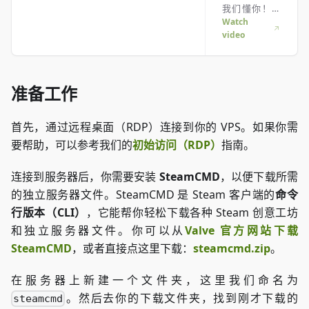
我们懂你！快
来看看我们的
Watch
video
视频，帮你轻
松搞定安装。
不管你是赶时
间还是喜欢用
准备工作
最酷的方式吸
收信息！
首先，通过远程桌面（RDP）连接到你的 VPS。如果你需
要帮助，可以参考我们的
初始访问（RDP）
指南。
连接到服务器后，你需要安装
SteamCMD
，以便下载所需
的独立服务器文件。SteamCMD 是 Steam 客户端的
命令
行版本（CLI）
，它能帮你轻松下载各种 Steam 创意工坊
和独立服务器文件。你可以从
Valve 官方网站下载
SteamCMD
，或者直接点这里下载：
steamcmd.zip
。
在服务器上新建一个文件夹，这里我们命名为
。然后去你的下载文件夹，找到刚才下载的
steamcmd