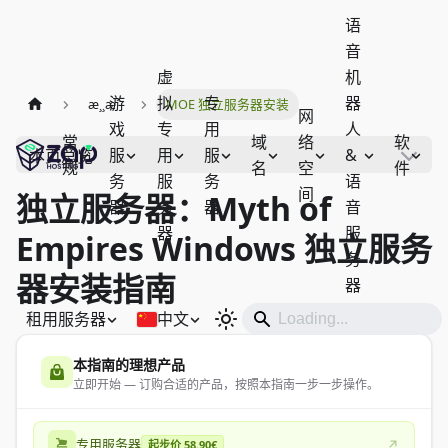
语
音
虚
机
游
拟
专
器
æ¸¸æˆ
MOE 独立服务器安装
网
戏
专
用
人
常
域
络
软
服
用
服
&
本页总览
规
名
空
件
务
服
务
语
间
独立服务器：Myth of
器
务
器
音
器
服
Empires Windows 独立服务
务
器安装指南
器
租用服务器
中文
本指南的理想产品
立即开始 — 订购合适的产品，按照本指南一步一步操作。
专用服务器
起步价 58.90€