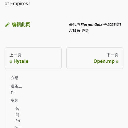
of Empires！
编辑此页
最后
由
Florian Galz
于
2026年1
月19日
更新
上一页
下一页
Hytale
Open.mp
介绍
准备工
作
安装
访
问
Pri
vat