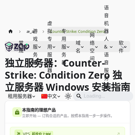
语
音
虚
机
游
拟
专
器
æ¸¸æˆ
Counter-Strike: Condition Zero
网
戏
专
用
人
常
域
络
软
服
用
服
&
本页总览
规
名
空
件
务
服
务
语
间
独立服务器：Counter-
器
务
器
音
器
服
Strike: Condition Zero 独
务
立服务器 Windows 安装指南
器
租用服务器
中文
本指南的理想产品
立即开始 — 订购合适的产品，按照本指南一步一步操作。
VPS
起步价 7.90€