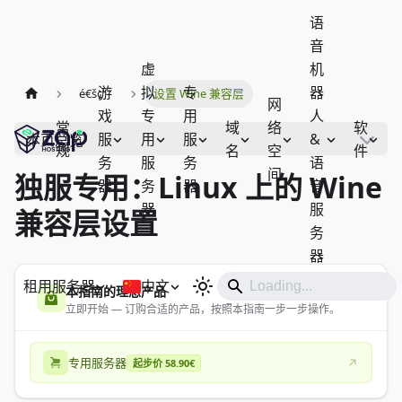
语
音
虚
机
游
拟
专
器
é€šç”¨
设置 Wine 兼容层
网
戏
专
用
人
常
域
络
软
服
用
服
&
本页总览
规
名
空
件
务
服
务
语
间
独服专用：Linux 上的 Wine
器
务
器
音
器
服
兼容层设置
务
器
租用服务器
中文
本指南的理想产品
立即开始 — 订购合适的产品，按照本指南一步一步操作。
专用服务器
起步价 58.90€