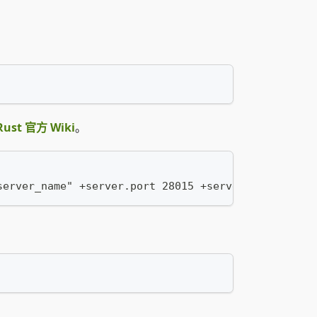
Rust 官方 Wiki
。
server_name" +server.port 28015 +server.identity "