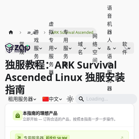
语
音
虚
机
游
拟
专
器
æ¸¸æˆ
ARK Survival Ascended
网
戏
专
用
人
常
域
络
软
服
用
服
&
本页总览
规
名
空
件
务
服
务
语
间
独服教程：ARK Survival
器
务
器
音
器
服
Ascended Linux 独服安装
务
指南
器
租用服务器
中文
本指南的理想产品
立即开始 — 订购合适的产品，按照本指南一步一步操作。
专用服务器
起步价 58.90€