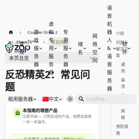
语
音
虚
机
游
拟
专
器
Counter-Strike 2
介绍
网
戏
专
用
人
æ•…éšœæŽ’é™¤
常见问题
问题与
常
域
络
软
服
用
服
&
解决方
规
名
空
件
案
务
服
务
语
本页总览
间
器
务
器
音
通
反恐精英2：常见问
用
器
服
务
崩
题
溃
器
性
租用服务器
中文
能
本指南的理想产品
网
立即开始 — 订购合适的产品，按照本指南
络
一步一步操作。
预防措
施