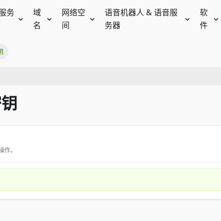
服务
域
网络空
语音机器人 & 语音服
软
名
间
务器
件
钥
密钥
操作。