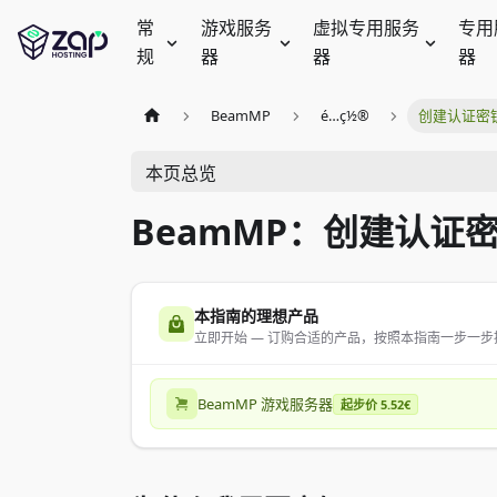
常
游戏服务
虚拟专用服务
专用
规
器
器
器
BeamMP
é…ç½®
创建认证密
本页总览
BeamMP：创建认证
本指南的理想产品
立即开始 — 订购合适的产品，按照本指南一步一步
BeamMP 游戏服务器
起步价 5.52€