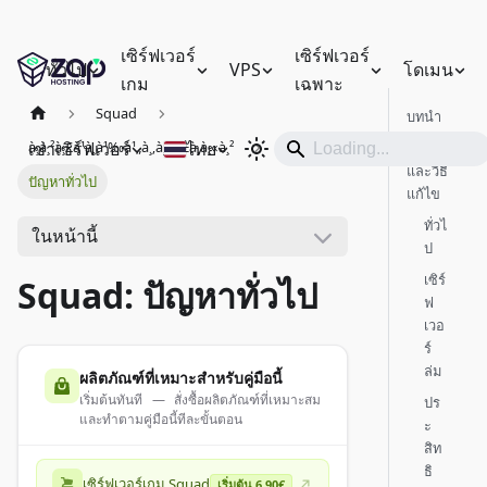
เซิร์ฟเวอร์
เซิร์ฟเวอร์
ทั่วไป
VPS
โดเมน
เกม
เฉพาะ
Squad
บทนำ
เช่าเซิร์ฟเวอร์
ไทย
à¸à¸²à¸£à¹à¸à¹‰à¹„à¸‚à¸›à¸±à¸à¸«à¸²
ปัญหา
และวิธี
ปัญหาทั่วไป
แก้ไข
ทั่วไ
ในหน้านี้
ป
เซิร์
Squad: ปัญหาทั่วไป
ฟ
เวอ
ร์
ล่ม
ผลิตภัณฑ์ที่เหมาะสำหรับคู่มือนี้
เริ่มต้นทันที — สั่งซื้อผลิตภัณฑ์ที่เหมาะสม
ปร
และทำตามคู่มือนี้ทีละขั้นตอน
ะ
สิท
ธิ
เซิร์ฟเวอร์เกม Squad
เริ่มต้น 6.90€