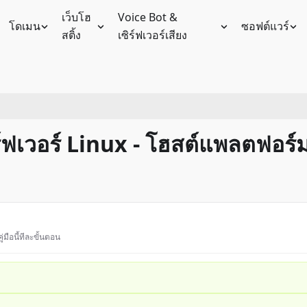
เว็บโฮ
Voice Bot &
โดเมน
ซอฟต์แวร์
สติ้ง
เซิร์ฟเวอร์เสียง
ร์ฟเวอร์ Linux - โฮสต์แพลตฟอร์ม
่มือนี้ทีละขั้นตอน