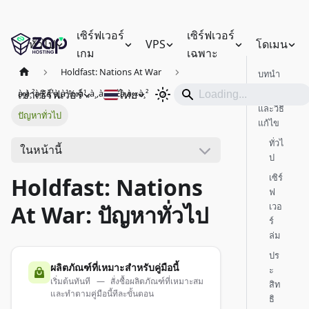
เซิร์ฟเวอร์
เซิร์ฟเวอร์
ทั่วไป
VPS
โดเมน
เกม
เฉพาะ
Holdfast: Nations At War
บทนำ
เช่าเซิร์ฟเวอร์
ไทย
à¸à¸²à¸£à¹à¸à¹‰à¹„à¸‚à¸›à¸±à¸à¸«à¸²
ปัญหา
และวิธี
ปัญหาทั่วไป
แก้ไข
ทั่วไ
ในหน้านี้
ป
เซิร์
Holdfast: Nations
ฟ
เวอ
At War: ปัญหาทั่วไป
ร์
ล่ม
ปร
ผลิตภัณฑ์ที่เหมาะสำหรับคู่มือนี้
ะ
เริ่มต้นทันที — สั่งซื้อผลิตภัณฑ์ที่เหมาะสม
สิท
และทำตามคู่มือนี้ทีละขั้นตอน
ธิ