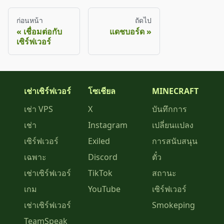
ก่อนหน้า
ถัดไป
เชื่อมต่อกับ
แดชบอร์ด
เซิร์ฟเวอร์
เช่าเซิร์ฟเวอร์
โซเชียล
MINECRAFT
เช่า VPS
X
บันทึกการ
เช่า
Instagram
เปลี่ยนแปลง
เซิร์ฟเวอร์
Exiled
การสนับสนุน
เฉพาะ
Discord
ตั๋ว
เช่าเซิร์ฟเวอร์
TikTok
สถานะ
เกม
YouTube
เซิร์ฟเวอร์
เช่าเซิร์ฟเวอร์
Smokeping
TeamSpeak