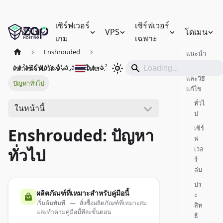
เซิร์ฟเวอร์
เซิร์ฟเวอร์
ทั่วไป
VPS
โดเมน
เกม
เฉพาะ
Enshrouded
แนะนำ
เช่าเซิร์ฟเวอร์
ไทย
à¸à¸²à¸£à¹à¸à¹‰à¹„à¸‚à¸›à¸±à¸à¸«à¸²
ปัญหา
และวิธี
ปัญหาทั่วไป
แก้ไข
ทั่วไ
ในหน้านี้
ป
เซิร์
Enshrouded: ปัญหา
ฟ
เวอ
ทั่วไป
ร์
ล่ม
ปร
ผลิตภัณฑ์ที่เหมาะสำหรับคู่มือนี้
ะ
เริ่มต้นทันที — สั่งซื้อผลิตภัณฑ์ที่เหมาะสม
สิท
และทำตามคู่มือนี้ทีละขั้นตอน
ธิ