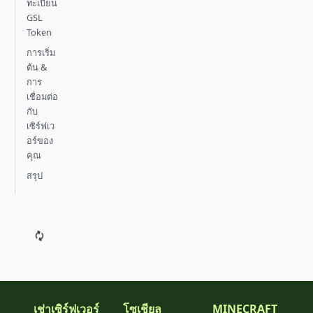
ทะเบียน
GSL
Token
การเริ่ม
ต้น &
การ
เชื่อมต่อ
กับ
เซิร์ฟเว
อร์ของ
คุณ
สรุป
เช่าเซิร์ฟเวอร์
โซเชียล
MINECRAFT