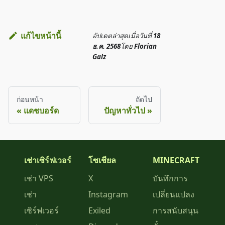
แก้ไขหน้านี้
อัปเดตล่าสุด
เมื่อวันที่
18
ธ.ค. 2568
โดย
Florian
Galz
ก่อนหน้า
ถัดไป
แดชบอร์ด
ปัญหาทั่วไป
เช่าเซิร์ฟเวอร์
โซเชียล
MINECRAFT
เช่า VPS
X
บันทึกการ
เช่า
Instagram
เปลี่ยนแปลง
เซิร์ฟเวอร์
Exiled
การสนับสนุน