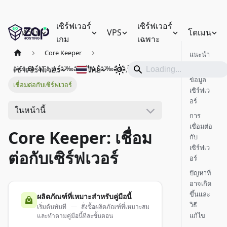
เซิร์ฟเวอร์
เซิร์ฟเวอร์
ทั่วไป
VPS
โดเมน
เกม
เฉพาะ
Core Keeper
แนะนำ
เช่าเซิร์ฟเวอร์
ไทย
à¹€à¸£à¸´à¹ˆà¸¡à¸•à¹‰à¸™à¹ƒà¸Šà¹‰à¸‡à¸²à¸™
รับ
ข้อมูล
เชื่อมต่อกับเซิร์ฟเวอร์
เซิร์ฟเว
อร์
ในหน้านี้
การ
เชื่อมต่อ
Core Keeper: เชื่อม
กับ
เซิร์ฟเว
ต่อกับเซิร์ฟเวอร์
อร์
ปัญหาที่
อาจเกิด
ขึ้นและ
ผลิตภัณฑ์ที่เหมาะสำหรับคู่มือนี้
วิธี
เริ่มต้นทันที — สั่งซื้อผลิตภัณฑ์ที่เหมาะสม
แก้ไข
และทำตามคู่มือนี้ทีละขั้นตอน