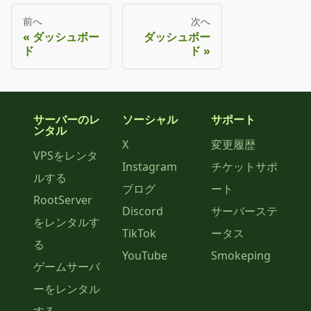
前へ
次へ
ダッシュボー
ダッシュボー
ド
ド
サーバーのレ
ソーシャル
サポート
ンタル
X
変更履歴
VPSをレンタ
Instagram
チケットサポ
ルする
ブログ
ート
RootServer
Discord
サーバーステ
をレンタルす
TikTok
ータス
る
YouTube
Smokeping
ゲームサーバ
ーをレンタル