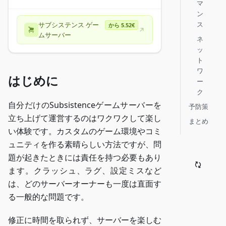
マ
ン
ス
サブシステンス ゲー
から 5.52€
ムサーバー
ネ
ッ
ト
ワ
はじめに
ー
ク
自分だけのSubsistenceゲームサーバーを
予防策
立ち上げて運営するのはワクワクして楽し
まとめ
い体験です。カスタムのゲーム環境やコミ
ュニティを作る素晴らしい方法ですが、問
題が起きたときには責任を持つ必要もあり
ます。クラッシュ、ラグ、設定ミスなど
は、どのサーバーオーナーも一度は直面す
る一般的な問題です。
修正に時間を取られず、サーバーを楽しむ