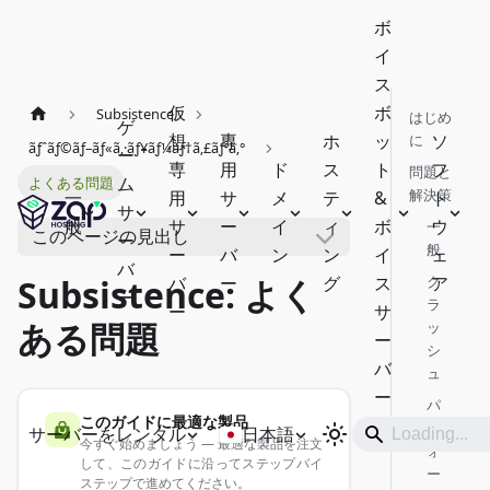
ボ
イ
ス
仮
ボ
Subsistence
はじめ
ゲ
想
専
ホ
ッ
ソ
に
ãƒˆãƒ©ãƒ–ãƒ«ã‚·ãƒ¥ãƒ¼ãƒ†ã‚£ãƒ³ã‚°
ー
専
用
ド
ス
ト
フ
問題と
ム
よくある問題
解決策
一
用
サ
メ
テ
&
ト
サ
般
サ
ー
イ
ィ
ボ
ウ
一
このページの見出し
ー
般
ー
バ
ン
ン
イ
ェ
バ
バ
ー
グ
ス
ク
ア
Subsistence: よく
ー
ラ
ー
サ
ある問題
ッ
ー
シ
バ
ュ
ー
パ
このガイドに最適な製品
フ
サーバーをレンタル
日本語
今すぐ始めましょう — 最適な製品を注文
ォ
して、このガイドに沿ってステップバイ
ー
ステップで進めてください。