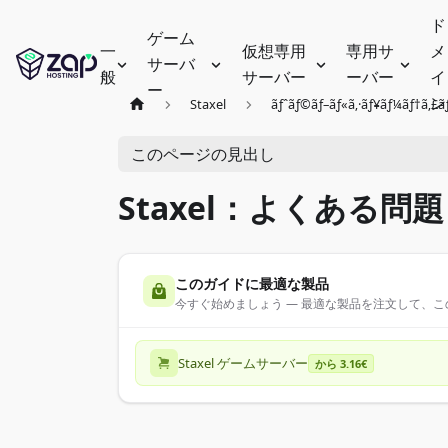
ド
ゲーム
一
仮想専用
専用サ
メ
サーバ
般
サーバー
ーバー
イ
ー
ン
Staxel
ãƒˆãƒ©ãƒ–ãƒ«ã‚·ãƒ¥ãƒ¼ãƒ†ã‚£ãƒ
このページの見出し
Staxel：よくある問題
このガイドに最適な製品
今すぐ始めましょう — 最適な製品を注文して、
Staxel ゲームサーバー
から 3.16€