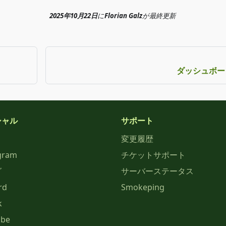
2025年10月22日
に
Florian Galz
が
最終更新
ダッシュボー
シャル
サポート
変更履歴
gram
チケットサポート
グ
サーバーステータス
rd
Smokeping
k
ube