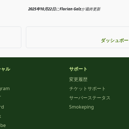
2025年10月22日
に
Florian Galz
が
最終更新
ダッシュボー
シャル
サポート
変更履歴
gram
チケットサポート
グ
サーバーステータス
rd
Smokeping
k
ube