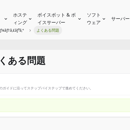
ホステ
ボイスボット & ボ
ソフト
サーバー
ィング
イスサーバー
ウェア
ƒ¼ãƒ†ã‚£ãƒ³ã‚°
よくある問題
s：よくある問題
このガイドに沿ってステップバイステップで進めてください。