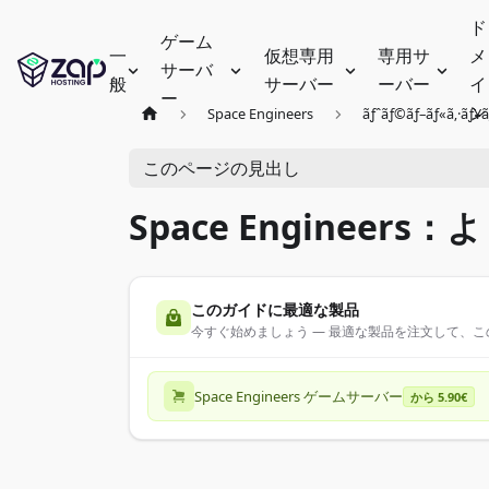
ド
ゲーム
一
仮想専用
専用サ
メ
サーバ
般
サーバー
ーバー
イ
ー
ン
Space Engineers
ãƒˆãƒ©ãƒ–ãƒ«ã‚·ãƒ¥ã
このページの見出し
Space Engineer
このガイドに最適な製品
今すぐ始めましょう — 最適な製品を注文して、
Space Engineers ゲームサーバー
から 5.90€