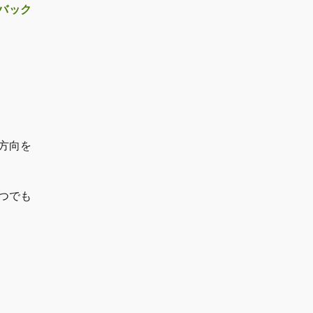
バック
方向を
つでも