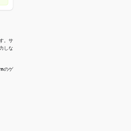
す。サ
力しな
rn
のゲ