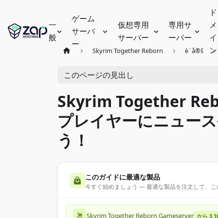
ド
ゲーム
一
仮想専用
専用サ
メ
サーバ
般
サーバー
ーバー
イ
ー
ン
Skyrim Together Reborn
è¨­å®š
このページの見出し
Skyrim Togethe
プレイヤーにニュース
う！
このガイドに最適な製品
今すぐ始めましょう — 最適な製品を注文して、
Skyrim Together Reborn Gameserver
から 3.1