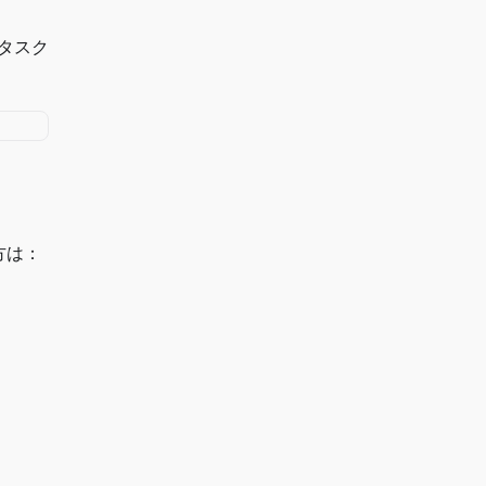
タスク
方は：