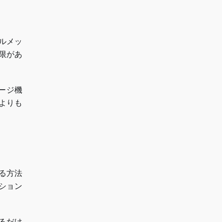
ルメッ
限があ
ージ機
よりも
る方法
ション
るだけ