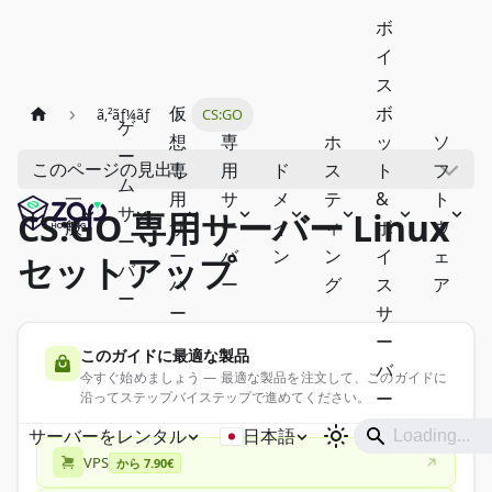
ボ
イ
ス
仮
ボ
ã‚²ãƒ¼ãƒ
CS:GO
ゲ
想
専
ホ
ッ
ソ
ー
このページの見出し
専
用
ド
ス
ト
フ
ム
一
用
サ
メ
テ
&
ト
サ
CS:GO 専用サーバー Linux
般
サ
ー
イ
ィ
ボ
ウ
ー
ー
バ
ン
ン
イ
ェ
セットアップ
バ
バ
ー
グ
ス
ア
ー
ー
サ
ー
このガイドに最適な製品
バ
今すぐ始めましょう — 最適な製品を注文して、このガイドに
ー
沿ってステップバイステップで進めてください。
サーバーをレンタル
日本語
VPS
から 7.90€