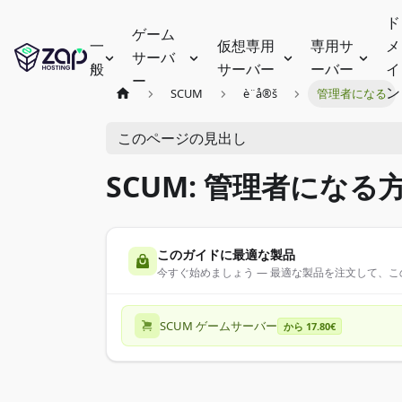
ド
ゲーム
一
仮想専用
専用サ
メ
サーバ
般
サーバー
ーバー
イ
ー
ン
SCUM
è¨­å®š
管理者になる
このページの見出し
SCUM: 管理者になる
このガイドに最適な製品
今すぐ始めましょう — 最適な製品を注文して、
SCUM ゲームサーバー
から 17.80€