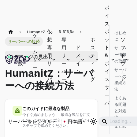
ボ
イ
ス
仮
ボ
HumanitZ
ã¯ã˜ã‚ã«
はじめ
ゲ
想
専
ホ
ッ
ソ
に
サーバーへの接続
ー
専
用
ド
ス
ト
フ
サーバ
ム
ー情報
一
用
サ
メ
テ
&
ト
このページの見出し
サ
の取得
般
サ
ー
イ
ィ
ボ
ウ
ー
HumanitZ：サーバ
サーバ
ー
バ
ン
ン
イ
ェ
バ
ーへの
バ
ー
グ
ス
ア
ーへの接続方法
ー
接続方
ー
サ
法
ー
よくあ
バ
る問題
このガイドに最適な製品
ー
と対処
今すぐ始めましょう — 最適な製品を注文
法
して、このガイドに沿ってステップバイ
サーバーをレンタル
日本語
ステップで進めてください。
まとめ