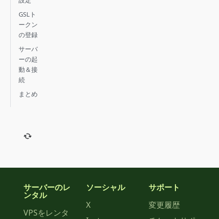
GSLト
ークン
の登録
サーバ
ーの起
動＆接
続
まとめ
サーバーのレ
ソーシャル
サポート
ンタル
X
変更履歴
VPSをレンタ