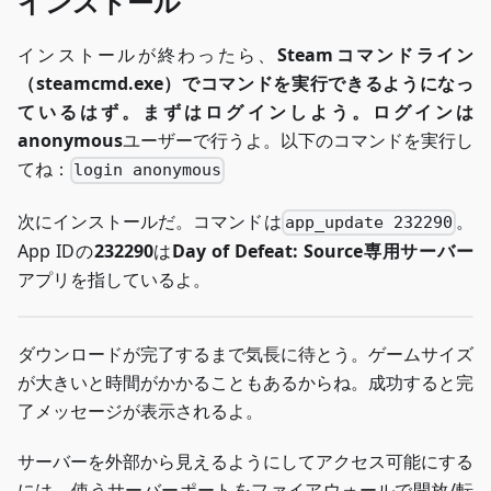
インストール
インストールが終わったら、
Steamコマンドライン
（steamcmd.exe）
でコマンドを実行できるようになっ
ているはず。まずはログインしよう。ログインは
anonymous
ユーザーで行うよ。以下のコマンドを実行し
てね：
login anonymous
次にインストールだ。コマンドは
。
app_update 232290
App IDの
232290
は
Day of Defeat: Source専用サーバー
アプリを指しているよ。
ダウンロードが完了するまで気長に待とう。ゲームサイズ
が大きいと時間がかかることもあるからね。成功すると完
了メッセージが表示されるよ。
サーバーを外部から見えるようにしてアクセス可能にする
には、使うサーバーポートをファイアウォールで開放/転