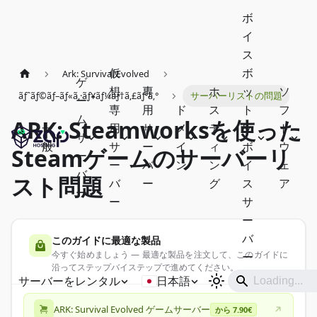
ボ
イ
ス
仮
ボ
Ark: Survival Evolved
ゲ
想
専
ホ
ッ
ソ
ãƒˆãƒ©ãƒ–ãƒ«ã‚·ãƒ¥ãƒ¼ãƒ†ã‚£ãƒ³ã‚°
サーバーリストの問題
ー
専
用
ド
ス
ト
フ
ム
ARK: Steamworksを使った
一
用
サ
メ
テ
&
ト
サ
般
サ
ー
イ
ィ
ボ
ウ
Steamゲームのサーバーリ
ー
ー
バ
ン
ン
イ
ェ
バ
スト問題
バ
ー
グ
ス
ア
ー
ー
サ
ー
バ
このガイドに最適な製品
今すぐ始めましょう — 最適な製品を注文して、このガイドに
ー
沿ってステップバイステップで進めてください。
サーバーをレンタル
日本語
ARK: Survival Evolved ゲームサーバー
から 7.90€