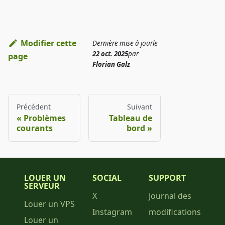
Modifier cette
Dernière mise à jour
le
22 oct. 2025
par
page
Florian Galz
Précédent
Suivant
Problèmes
Tableau de
courants
bord
LOUER UN
SOCIAL
SUPPORT
SERVEUR
X
Journal des
Louer un VPS
Instagram
modifications
Louer un