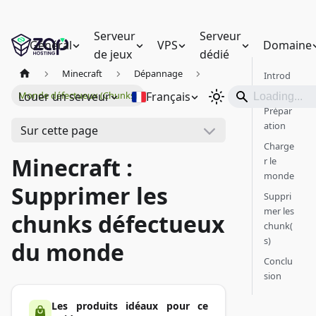
Serveur
Serveur
Général
VPS
Domaine
de jeux
dédié
Minecraft
Dépannage
Introd
uction
Louer un serveur
Français
Monde défectueux (Chunks)
Prépar
ation
Sur cette page
Charge
Minecraft :
r le
monde
Supprimer les
Suppri
mer les
chunks défectueux
chunk(
s)
du monde
Conclu
sion
Les produits idéaux pour ce