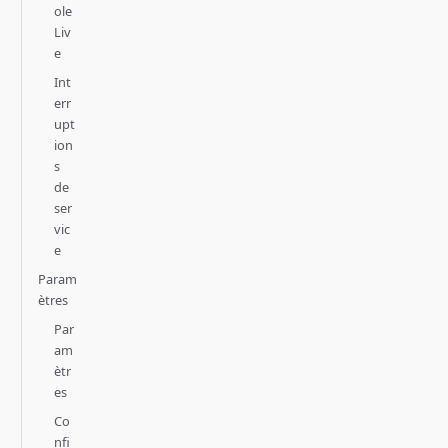
ole
Liv
e
Int
err
upt
ion
s
de
ser
vic
e
Param
ètres
Par
am
ètr
es
Co
nfi