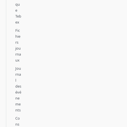
qu
e
Teb
ex
Fic
hie
rs
jou
rna
ux
Jou
rna
l
des
évé
ne
me
nts
Co
ns