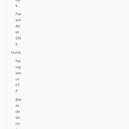
e
Par
am
ètr
es
DN
S
Outils
Na
vig
ate
ur
FT
P
Bas
es
de
do
nn