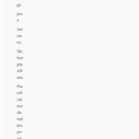
gs
Jeu
x
Ver
sio
ns
Tâc
hes
pla
nifi
ées
Pla
nifi
cat
eur
de
red
ém
arr
ag