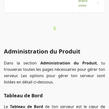
choses en
Watch
video
action ? On a
ce qu’il te faut
! Plonge dans
notre vidéo
qui te
décompose
tout. Que tu
sois pressé ou
que tu
Administration du Produit
préfères
apprendre de
manière
Dans la section
Administration du Produit
, tu
super
trouveras toutes les pages nécessaires pour gérer ton
engageante !
serveur. Les options pour gérer ton serveur sont
listées en détail ci-dessous.
Tableau de Bord
Le
Tableau de Bord
de ton serveur est le cœur de