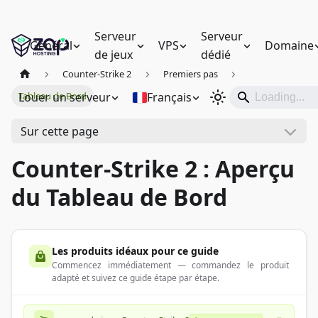
Serveur
Serveur
Général
VPS
Domaine
de jeux
dédié
Counter-Strike 2
Premiers pas
Louer un serveur
Français
Tableau de Bord
Sur cette page
Counter-Strike 2 : Aperçu
du Tableau de Bord
Les produits idéaux pour ce guide
Commencez immédiatement — commandez le produit
adapté et suivez ce guide étape par étape.