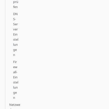
prü
fen
DN
S-
Ser
ver
Ein
stel
lun
ge
n
Fir
ew
all-
Ein
stel
lun
ge
n
Netzwe