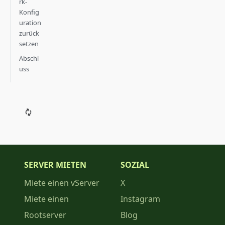
rk-
Konfig
uration
zurück
setzen
Abschl
uss
SERVER MIETEN
SOZIAL
Miete einen vServer
X
Miete einen
Instagram
Rootserver
Blog