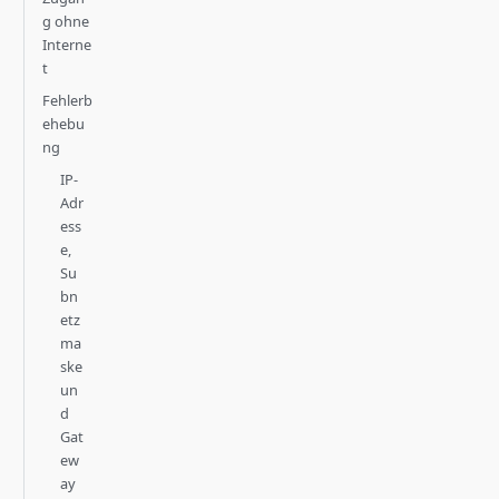
g ohne
Interne
t
Fehlerb
ehebu
ng
IP-
Adr
ess
e,
Su
bn
etz
ma
ske
un
d
Gat
ew
ay