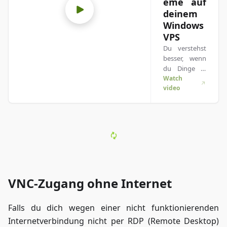
eme auf
deinem
Windows
VPS
Du verstehst
besser, wenn
du Dinge in
Aktion siehst?
Watch
video
Kein Problem!
Schau dir
unser Video
an, das alles
für dich
erklärt. Egal
ob du es eilig
hast oder
lieber auf die
VNC-Zugang ohne Internet
unterhaltsam
ste Art lernst!
Falls du dich wegen einer nicht funktionierenden
Internetverbindung nicht per RDP (Remote Desktop)