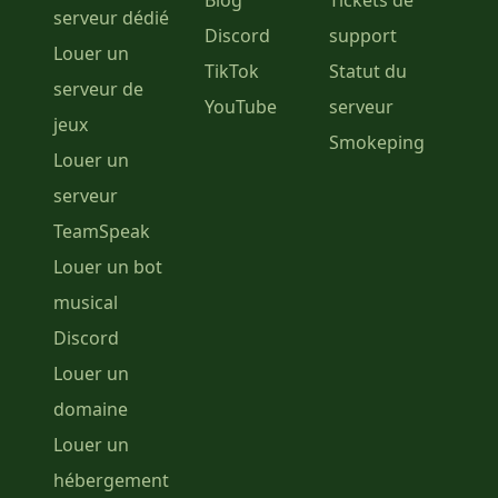
Blog
Tickets de
serveur dédié
Discord
support
Louer un
TikTok
Statut du
serveur de
YouTube
serveur
jeux
Smokeping
Louer un
serveur
TeamSpeak
Louer un bot
musical
Discord
Louer un
domaine
Louer un
hébergement