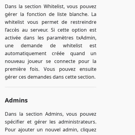
Dans la section Whitelist, vous pouvez
gérer la fonction de liste blanche. La
whitelist vous permet de restreindre
l’accès au serveur. Si cette option est
activée dans les paramètres txAdmin,
une demande de whitelist est
automatiquement créée quand un
nouveau joueur se connecte pour la
première fois. Vous pouvez ensuite
gérer ces demandes dans cette section.
Admins
Dans la section Admins, vous pouvez
spécifier et gérer les administrateurs.
Pour ajouter un nouvel admin, cliquez