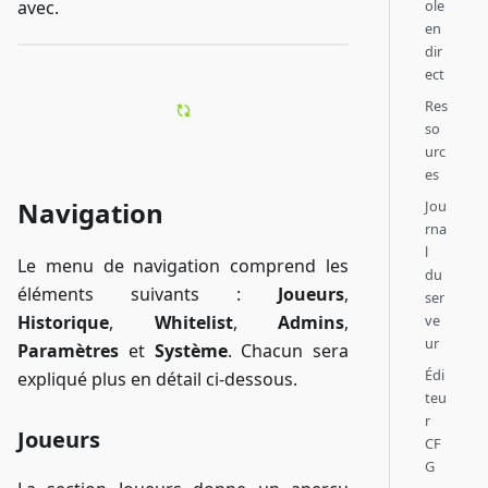
ole
avec.
en
dir
ect
Res
so
urc
es
Navigation
Jou
rna
l
Le menu de navigation comprend les
du
éléments suivants :
Joueurs
,
ser
ve
Historique
,
Whitelist
,
Admins
,
ur
Paramètres
et
Système
. Chacun sera
Édi
expliqué plus en détail ci-dessous.
teu
r
Joueurs
CF
G