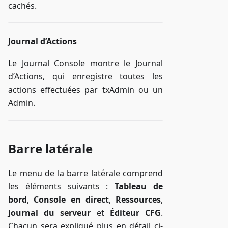
cachés.
Journal d’Actions
Le Journal Console montre le Journal
d’Actions, qui enregistre toutes les
actions effectuées par txAdmin ou un
Admin.
Barre latérale
Le menu de la barre latérale comprend
les éléments suivants :
Tableau de
bord
,
Console en direct
,
Ressources
,
Journal du serveur
et
Éditeur CFG
.
Chacun sera expliqué plus en détail ci-