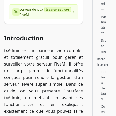
mi
ns
serveur de jeux
à partir de 7.90€
FiveM
Par
am
ètr
es
Introduction
Sys
tè
txAdmin est un panneau web complet
me
et totalement gratuit pour gérer et
Barre
surveiller votre serveur FiveM. Il offre
latérale
une large gamme de fonctionnalités
Tab
conçues pour rendre la gestion d’un
lea
u
serveur FiveM super simple. Dans ce
de
guide, on vous présente l’interface
bor
txAdmin, en mettant en avant ses
d
fonctionnalités et en expliquant
Co
exactement ce que vous pouvez faire
ns