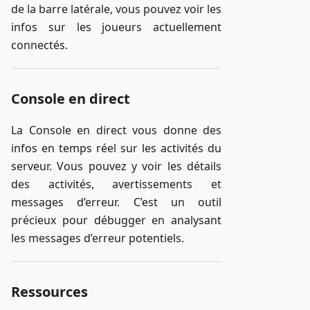
de la barre latérale, vous pouvez voir les
infos sur les joueurs actuellement
connectés.
Console en direct
La Console en direct vous donne des
infos en temps réel sur les activités du
serveur. Vous pouvez y voir les détails
des activités, avertissements et
messages d’erreur. C’est un outil
précieux pour débugger en analysant
les messages d’erreur potentiels.
Ressources