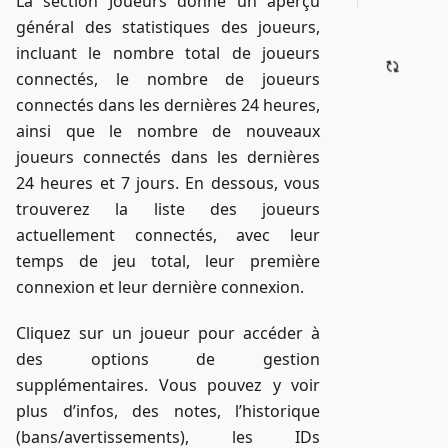
La section Joueurs donne un aperçu
général des statistiques des joueurs,
incluant le nombre total de joueurs
connectés, le nombre de joueurs
connectés dans les dernières 24 heures,
ainsi que le nombre de nouveaux
joueurs connectés dans les dernières
24 heures et 7 jours. En dessous, vous
trouverez la liste des joueurs
actuellement connectés, avec leur
temps de jeu total, leur première
connexion et leur dernière connexion.
Cliquez sur un joueur pour accéder à
des options de gestion
supplémentaires. Vous pouvez y voir
plus d’infos, des notes, l’historique
(bans/avertissements), les IDs