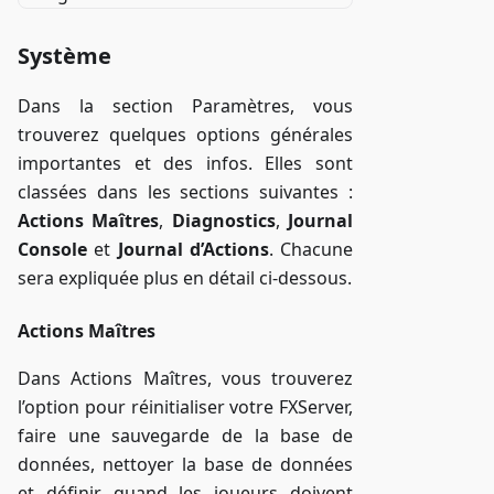
Système
Dans la section Paramètres, vous
trouverez quelques options générales
importantes et des infos. Elles sont
classées dans les sections suivantes :
Actions Maîtres
,
Diagnostics
,
Journal
Console
et
Journal d’Actions
. Chacune
sera expliquée plus en détail ci-dessous.
Actions Maîtres
Dans Actions Maîtres, vous trouverez
l’option pour réinitialiser votre FXServer,
faire une sauvegarde de la base de
données, nettoyer la base de données
et définir quand les joueurs doivent