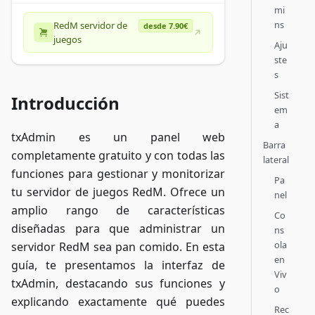
mi
ns
RedM servidor de
desde 7.90€
juegos
Aju
ste
s
Sist
Introducción
em
a
txAdmin es un panel web
Barra
completamente gratuito y con todas las
lateral
funciones para gestionar y monitorizar
Pa
tu servidor de juegos RedM. Ofrece un
nel
amplio rango de características
Co
diseñadas para que administrar un
ns
ola
servidor RedM sea pan comido. En esta
en
guía, te presentamos la interfaz de
Viv
txAdmin, destacando sus funciones y
o
explicando exactamente qué puedes
Rec