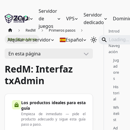
Servidor
Servidor
General
de
VPS
Domini
dedicado
juegos
RedM
Primeros pasos
Introd
ucción
Alquilar un servidor
Español
Interfaz txAdmin
Naveg
ación
En esta página
Jug
RedM: Interfaz
ad
ore
txAdmin
s
His
tori
al
Los productos ideales para esta
Wh
guía
iteli
Empieza de inmediato — pide el
producto adecuado y sigue esta guía
st
paso a paso.
Ad