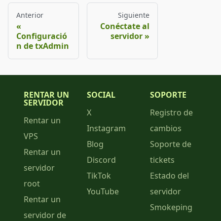
Anterior
Siguiente
Conéctate al
Configuració
servidor
n de txAdmin
RENTAR UN
SOCIAL
SOPORTE
SERVIDOR
X
Registro de
Rentar un
Instagram
cambios
VPS
Blog
Soporte de
Rentar un
Discord
tickets
servidor
TikTok
Estado del
root
YouTube
servidor
Rentar un
Smokeping
servidor de