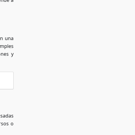
ende a
en una
imples
ones y
usadas
rsos o