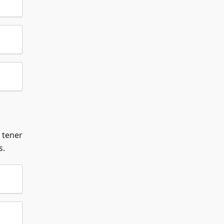
 tener
s.