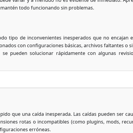
puede variar y a menudo no es evidente de inmediato. Apr
y mantén todo funcionando sin problemas.
odo tipo de inconvenientes inesperados que no encajan 
ionados con configuraciones básicas, archivos faltantes o s
l, se pueden solucionar rápidamente con algunas revisi
ido que una caída inesperada. Las caídas pueden ser ca
ensiones rotas o incompatibles (como plugins, mods, recu
figuraciones erróneas.