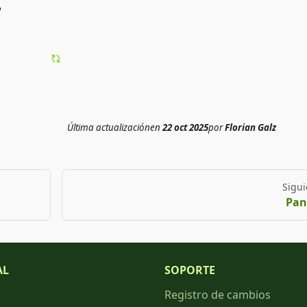

Última actualización
en
22 oct 2025
por
Florian Galz
Sigui
Pan
AL
SOPORTE
Registro de cambios