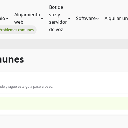
Bot de
Alojamiento
voz y
io
Software
Alquilar u
web
servidor
de voz
Problemas comunes
munes
do y sigue esta guía paso a paso.