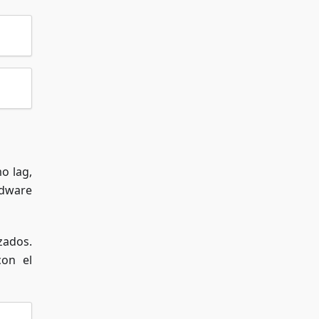
o lag,
rdware
zados.
con el