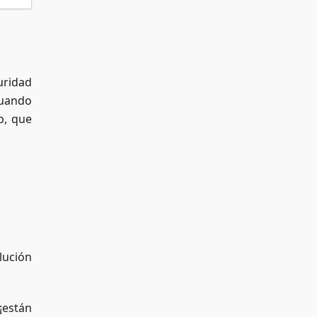
uridad
cuando
p, que
lución
¡están