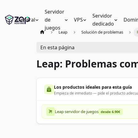
Servidor
Servidor
General
de
VPS
Domin
dedicado
juegos
Leap
Solución de problemas
En esta página
Leap: Problemas co
Los productos ideales para esta guía
Empieza de inmediato — pide el producto adecua
Leap servidor de juegos
desde 6.90€