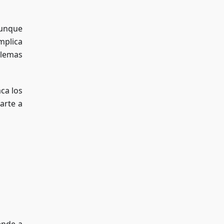
Aunque
mplica
blemas
ca los
arte a