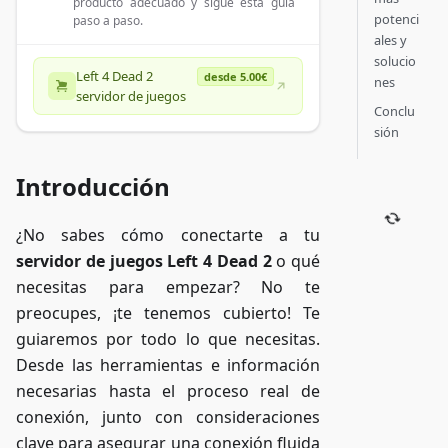
producto adecuado y sigue esta guía
potenci
paso a paso.
ales y
solucio
Left 4 Dead 2
desde 5.00€
nes
servidor de juegos
Conclu
sión
Introducción
¿No sabes cómo conectarte a tu
servidor de juegos Left 4 Dead 2
o qué
necesitas para empezar? No te
preocupes, ¡te tenemos cubierto! Te
guiaremos por todo lo que necesitas.
Desde las herramientas e información
necesarias hasta el proceso real de
conexión, junto con consideraciones
clave para asegurar una conexión fluida