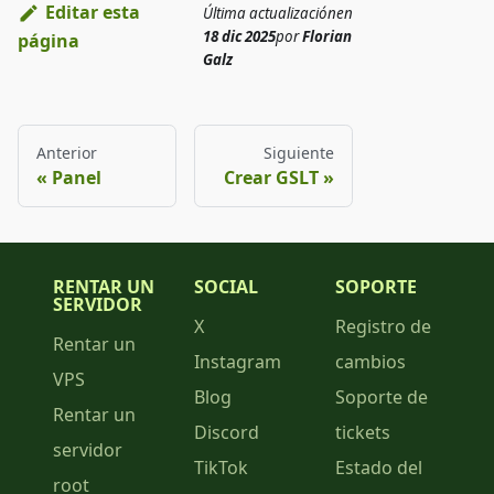
Editar esta
Última actualización
en
18 dic 2025
por
Florian
página
Galz
Anterior
Siguiente
Panel
Crear GSLT
RENTAR UN
SOCIAL
SOPORTE
SERVIDOR
X
Registro de
Rentar un
Instagram
cambios
VPS
Blog
Soporte de
Rentar un
Discord
tickets
servidor
TikTok
Estado del
root