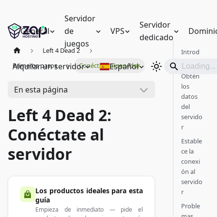
Servidor
Servidor
General
de
VPS
Domini
dedicado
juegos
Left 4 Dead 2
Introd
ucción
Alquilar un servidor
Español
Primeros pasos
Conéctate al servidor
Obtén
los
En esta página
datos
del
Left 4 Dead 2:
servido
r
Conéctate al
Estable
servidor
ce la
conexi
ón al
servido
Los productos ideales para esta
r
guía
Proble
Empieza de inmediato — pide el
mas