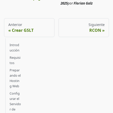
2025
por
Florian Galz
Anterior
Siguiente
Crear GSLT
RCON
Introd
ucción
Requisi
tos
Prepar
ando el
Hostin
g Web
Config
urar el
Servido
r de