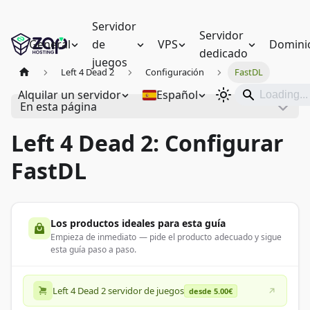
Servidor
Servidor
General
de
VPS
Domini
dedicado
juegos
Left 4 Dead 2
Configuración
FastDL
Alquilar un servidor
Español
En esta página
Left 4 Dead 2: Configurar
FastDL
Los productos ideales para esta guía
Empieza de inmediato — pide el producto adecuado y sigue
esta guía paso a paso.
Left 4 Dead 2 servidor de juegos
desde 5.00€