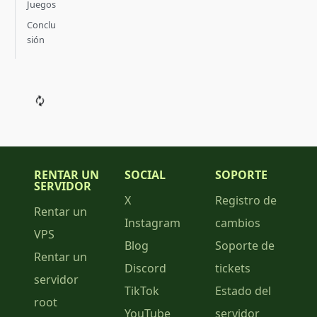
Juegos
Conclu
sión
RENTAR UN
SOCIAL
SOPORTE
SERVIDOR
X
Registro de
Rentar un
Instagram
cambios
VPS
Blog
Soporte de
Rentar un
Discord
tickets
servidor
TikTok
Estado del
root
YouTube
servidor