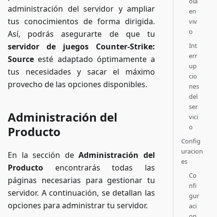
ola
administración del servidor y ampliar
en
tus conocimientos de forma dirigida.
viv
o
Así, podrás asegurarte de que tu
Int
servidor de juegos Counter-Strike:
err
Source
esté adaptado óptimamente a
up
tus necesidades y sacar el máximo
cio
provecho de las opciones disponibles.
nes
del
ser
Administración del
vici
o
Producto
Config
uracion
En la sección de
Administración del
es
Producto
encontrarás todas las
Co
páginas necesarias para gestionar tu
nfi
servidor. A continuación, se detallan las
gur
opciones para administrar tu servidor.
aci
on