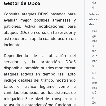
Gestor de DDoS
da
d
Consulta ataques DDoS pasados para
Enlaces
adicion
evaluar mejor posibles amenazas y
ales
patrones. Activa notificaciones para
Pre
ataques DDoS en curso en tu servidor y
gu
así reaccionar rápido cuando ocurra un
nta
incidente.
s
fre
Dependiendo de la ubicación del
cue
nte
servidor y la protección DDoS
s
disponible, también puedes monitorear
Do
ataques activos en tiempo real. Esto
cu
incluye detalles del tráfico, mostrando
me
tanto el tráfico legítimo como la
nta
cantidad bloqueada por los sistemas de
ció
n
mitigación. Este nivel de transparencia
ZA
te ayuda a entender cómo funciona la