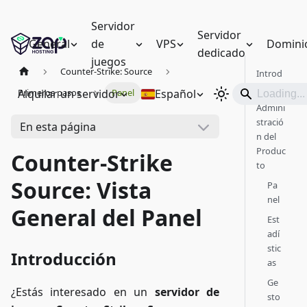
Servidor
Servidor
General
de
VPS
Domini
dedicado
juegos
Counter-Strike: Source
Introd
ucción
Alquilar un servidor
Español
Primeros pasos
Panel
Admini
stració
En esta página
n del
Produc
Counter-Strike
to
Source: Vista
Pa
nel
General del Panel
Est
adí
stic
Introducción
as
Ge
¿Estás interesado en un
servidor de
sto