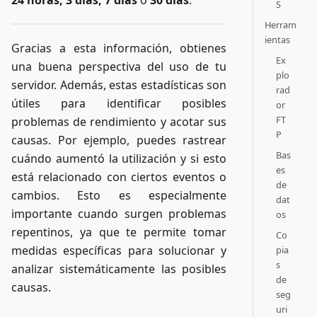
24 horas, 3 días, 7 días
o
30 días
.
S
Herram
ientas
Gracias a esta información, obtienes
Ex
una buena perspectiva del uso de tu
plo
servidor. Además, estas estadísticas son
rad
útiles para identificar posibles
or
FT
problemas de rendimiento y acotar sus
P
causas. Por ejemplo, puedes rastrear
Bas
cuándo aumentó la utilización y si esto
es
está relacionado con ciertos eventos o
de
cambios. Esto es especialmente
dat
importante cuando surgen problemas
os
repentinos, ya que te permite tomar
Co
medidas específicas para solucionar y
pia
s
analizar sistemáticamente las posibles
de
causas.
seg
uri