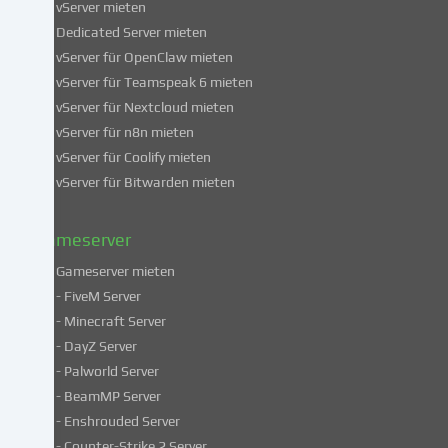
Informationen
vServer mieten
über
Dedicated Server mieten
die
vServer für OpenClaw mieten
Verwendung
vServer für Teamspeak 6 mieten
deiner
vServer für Nextcloud mieten
Daten
vServer für n8n mieten
findest
du
vServer für Coolify mieten
in
vServer für Bitwarden mieten
unserer
Datenschutzerklärung
.
Gameserver
Gameserver mieten
Einige
- FiveM Server
Services
- Minecraft Server
verarbeiten
- DayZ Server
personenbezogene
- Palworld Server
Daten
in
- BeamMP Server
unsicheren
- Enshrouded Server
Drittländern.
- Counter-Strike 2 Server