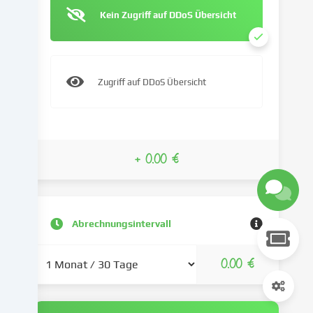
verwenden
Kein Zugriff auf DDoS Übersicht
Cookies
und
ähnliche
Technologien
Zugriff auf DDoS Übersicht
auf
unserer
Website
und
verarbeiten
+ 0.00 €
deine
personenbezogenen
Daten
(z.B.
Abrechnungsintervall
IP-
Adresse),
um
0.00 €
z.B.
Inhalte
und