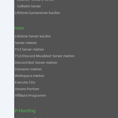
Indem
- Valheim Server
du
Lifetime Gameserver kaufen
in
die
Nutzung
& more
dieser
Lifetime Server kaufen
Services
Server mieten
einwilligst,
TS3 Server mieten
erklärst
du
TS3/Discord Musikbot Server mieten
dich
Discord Bot Server mieten
auch
Domains mieten
mit
Webspace mieten
der
Execute CDs
Verarbeitung
Unsere Partner
deiner
Affiliate Programm
Daten
in
diesen
ZAP-Hosting
unsicheren