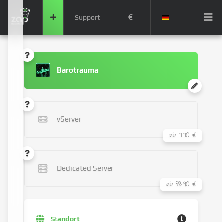
€
Support
Barotrauma
vServer
ab 7.70 €
Dedicated Server
ab 58.90 €
Standort