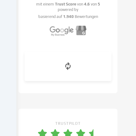
mit einem
Trust Score
von
4.6
von
5
mit
powered by
deiner
basierend auf
1.940
Bewertungen
Einwilligung
oder
auf
Basis
eines
berechtigten
Interesses
erfolgen,
dem
du
in
den
Cookie-
Einstellungen
widersprechen
kannst.
TRUSTPILOT
Du
hast