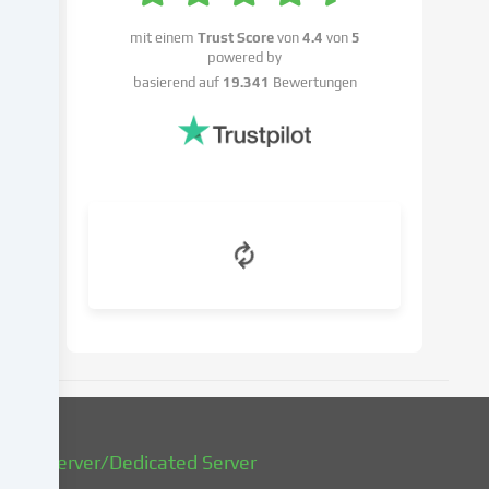
das
Recht,
mit einem
Trust Score
von
4.4
von
5
powered by
deine
basierend auf
19.341
Bewertungen
Einwilligung
nicht
zu
erteilen
und
deine
Einwilligung
zu
einem
späteren
Zeitpunkt
zu
ändern
oder
zu
widerrufen.
vServer/Dedicated Server
Weitere