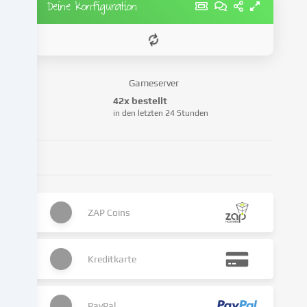
Anzeigen
Deine Konfiguration
zu
personalisieren,
Medien
von
Drittanbietern
Gameserver
einzubinden
42x bestellt
oder
in den letzten 24 Stunden
Zugriffe
auf
unsere
Website
zu
analysieren.
ZAP Coins
Die
Datenverarbeitung
kann
Kreditkarte
auch
erst
in
Folge
PayPal