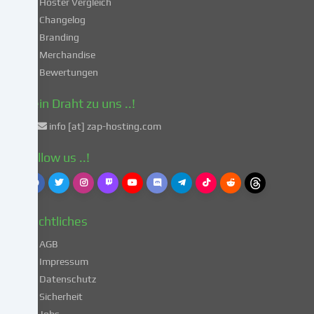
Hoster Vergleich
Drittländern
gemäß
Changelog
Art.
Branding
49
Merchandise
Abs.
Bewertungen
1
lit.
Dein Draht zu uns ..!
a
info [at] zap-hosting.com
DSGVO
einverstanden.
Follow us ..!
Dies
birgt
das
Risiko,
Rechtliches
dass
deine
AGB
Daten
Impressum
von
Datenschutz
Behörden
Sicherheit
zu
Kontroll-
Jobs