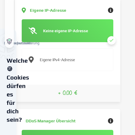
Eigene IP-Adresse
Keine eigene IP-Adresse
Datenschutzerklärung
Impressum
Welche
Eigene IPv4-Adresse
🍪
Cookies
dürfen
+ 0.00 €
es
für
dich
sein?
DDoS Manager Übersicht
Wir